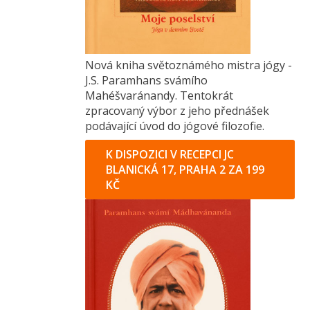
Nová kniha světoznámého mistra jógy -
J.S. Paramhans svámího
Mahéšvaránandy. Tentokrát
zpracovaný výbor z jeho přednášek
podávající úvod do jógové filozofie.
K DISPOZICI V RECEPCI JC
BLANICKÁ 17, PRAHA 2 ZA 199
KČ