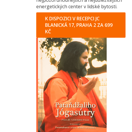
energetických center v lidské bytosti.
K DISPOZICI V RECEPCI JC
BLANICKÁ 17, PRAHA 2 ZA 699
KČ