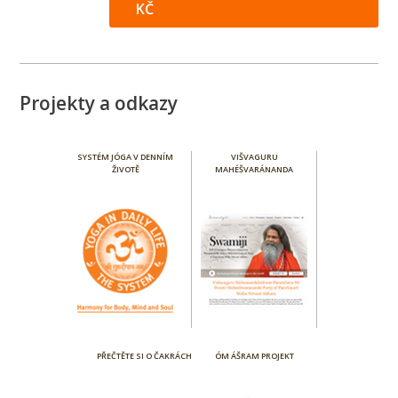
KČ
Projekty a odkazy
SYSTÉM JÓGA V DENNÍM
VIŠVAGURU
ŽIVOTĚ
MAHÉŠVARÁNANDA
PŘEČTĚTE SI O ČAKRÁCH
ÓM ÁŠRAM PROJEKT