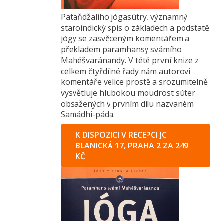
Pataňdžaliho jógasútry, významný
staroindický spis o základech a podstatě
jógy se zasvěceným komentářem a
překladem paramhansy svámího
Mahéšvaránandy. V tété první knize z
celkem čtyřdílné řady nám autorovi
komentáře velice prostě a srozumitelně
vysvětluje hlubokou moudrost súter
obsažených v prvním dílu nazvaném
Samádhi-páda.
K DISPOZICI V RECEPCI JC
BLANICKÁ 17, PRAHA 2 ZA 249
KČ