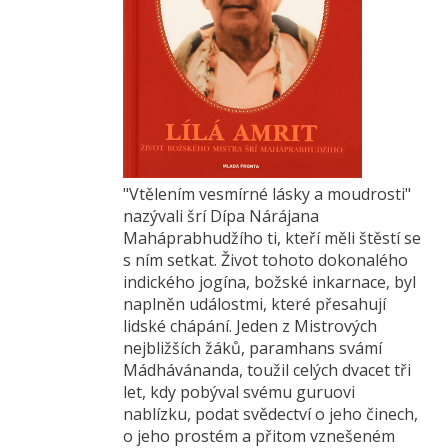
"Vtělením vesmírné lásky a moudrosti"
nazývali šrí Dípa Nárájana
Maháprabhudžího ti, kteří měli štěstí se
s ním setkat. Život tohoto dokonalého
indického jogína, božské inkarnace, byl
naplněn událostmi, které přesahují
lidské chápání. Jeden z Mistrových
nejbližších žáků, paramhans svámí
Mádhávánanda, toužil celých dvacet tři
let, kdy pobýval svému guruovi
nablízku, podat svědectví o jeho činech,
o jeho prostém a přitom vznešeném