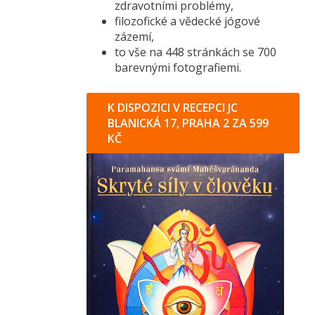
zdravotními problémy,
filozofické a vědecké jógové
zázemí,
to vše na 448 stránkách se 700
barevnými fotografiemi.
K DISPOZICI V RECEPCI JC
BLANICKÁ 17, PRAHA 2 ZA 599
KČ