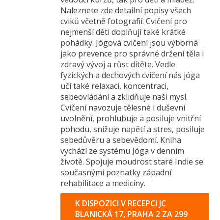
Naleznete zde detailní popisy všech
cviků včetně fotografií. Cvičení pro
nejmenší děti doplňují také krátké
pohádky. Jógová cvičení jsou výborná
jako prevence pro správné držení těla i
zdravý vývoj a růst dítěte. Vedle
fyzických a dechových cvičení nás jóga
učí také relaxaci, koncentraci,
sebeovládání a zklidňuje naši mysl.
Cvičení navozuje tělesné i duševní
uvolnění, prohlubuje a posiluje vnitřní
pohodu, snižuje napětí a stres, posiluje
sebedůvěru a sebevědomí. Kniha
vychází ze systému Jóga v denním
životě. Spojuje moudrost staré Indie se
současnými poznatky západní
rehabilitace a medicíny.
K DISPOZICI V RECEPCI JC
BLANICKÁ 17, PRAHA 2 ZA 299