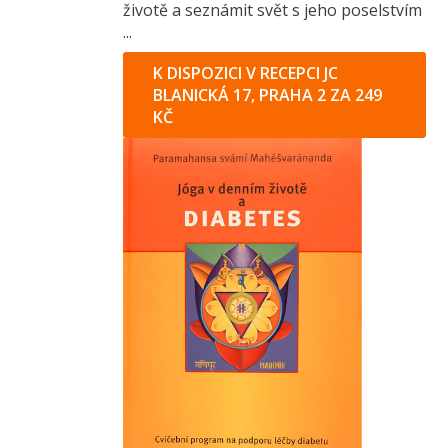
životě a seznámit svět s jeho poselstvím
...
K DISPOZICI V RECEPCI JC
BLANICKÁ 17, PRAHA 2 ZA 249
KČ