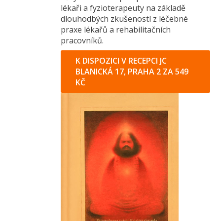
lékaři a fyzioterapeuty na základě
dlouhodbých zkušeností z léčebné
praxe lékařů a rehabilitačních
pracovníků.
K DISPOZICI V RECEPCI JC
BLANICKÁ 17, PRAHA 2 ZA 549
KČ