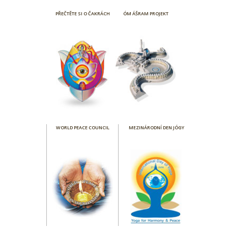
PŘEČTĚTE SI O ČAKRÁCH
ÓM ÁŠRAM PROJEKT
WORLD PEACE COUNCIL
MEZINÁRODNÍ DEN JÓGY