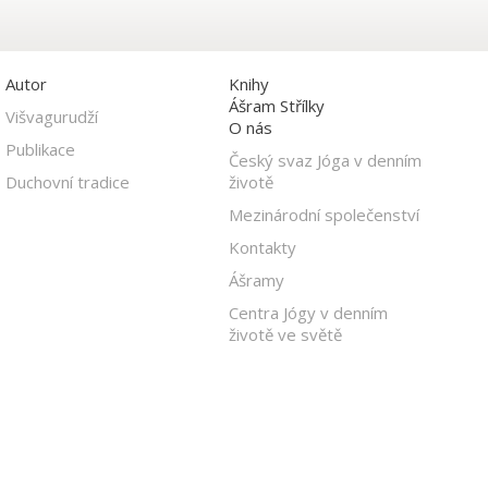
Autor
Knihy
Ášram Střílky
Višvagurudží
O nás
Publikace
Český svaz Jóga v denním
Duchovní tradice
životě
Mezinárodní společenství
Kontakty
Ášramy
Centra Jógy v denním
životě ve světě