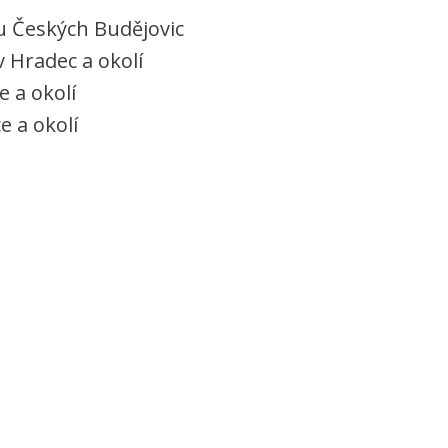
 Českých Budějovic
v Hradec a okolí
e a okolí
e a okolí