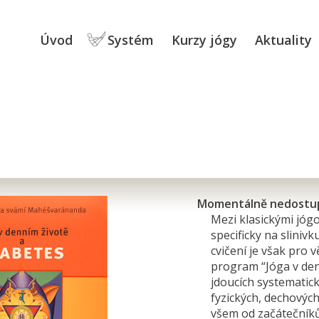
Úvod
Systém
Kurzy jógy
Aktuality
Momentálně nedostu
Mezi klasickými jógo
specificky na slinivk
cvičení je však pro 
program “Jóga v den
jdoucích systematick
fyzických, dechovýc
všem od začátečníků