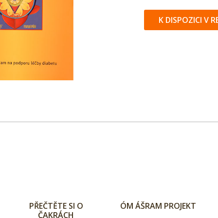
K DISPOZICI V R
PŘEČTĚTE SI O
ÓM ÁŠRAM PROJEKT
ČAKRÁCH