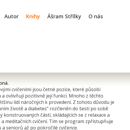
Autor
Knihy
Ášram Střílky
O nás
pná.
vými cvičeními jsou četné pozice, které působí
u a ovlivňují pozitivně její funkci. Mnoho z těchto
většinu lidí náročných k provedení. Z tohoto důvodu je
ním životě a diabetes” rozčleněn do šesti po sobě
y konstruovaných částí, skládajících se z relaxace a
h a meditačních cvičení. Tím se program zpřístupňuje
 a seniorů až po pokročilé cvičence.