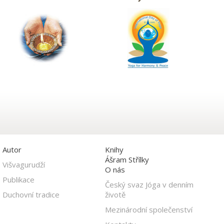
Autor
Knihy
Ášram Střílky
Višvagurudží
O nás
Publikace
Český svaz Jóga v denním
Duchovní tradice
životě
Mezinárodní společenství