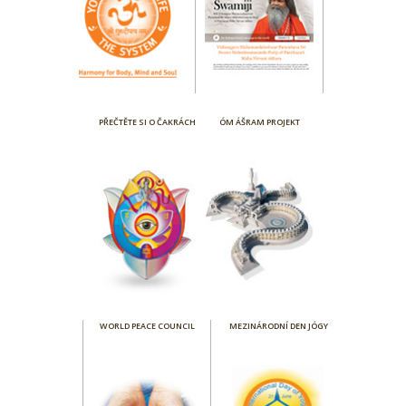
PŘEČTĚTE SI O ČAKRÁCH
ÓM ÁŠRAM PROJEKT
WORLD PEACE COUNCIL
MEZINÁRODNÍ DEN JÓGY