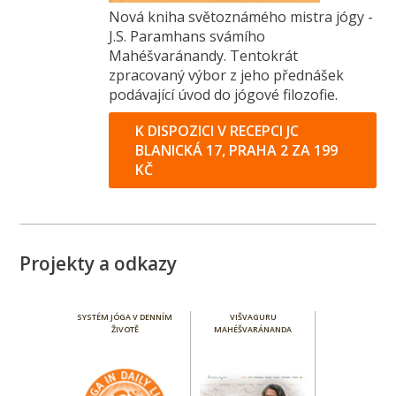
Nová kniha světoznámého mistra jógy -
J.S. Paramhans svámího
Mahéšvaránandy. Tentokrát
zpracovaný výbor z jeho přednášek
podávající úvod do jógové filozofie.
K DISPOZICI V RECEPCI JC
BLANICKÁ 17, PRAHA 2 ZA 199
KČ
Projekty a odkazy
SYSTÉM JÓGA V DENNÍM
VIŠVAGURU
ŽIVOTĚ
MAHÉŠVARÁNANDA