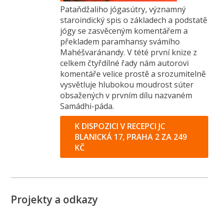
Pataňdžaliho jógasútry, významný
staroindický spis o základech a podstatě
jógy se zasvěceným komentářem a
překladem paramhansy svámího
Mahéšvaránandy. V tété první knize z
celkem čtyřdílné řady nám autorovi
komentáře velice prostě a srozumitelně
vysvětluje hlubokou moudrost súter
obsažených v prvním dílu nazvaném
Samádhi-páda.
K DISPOZICI V RECEPCI JC
BLANICKÁ 17, PRAHA 2 ZA 249
KČ
Projekty a odkazy