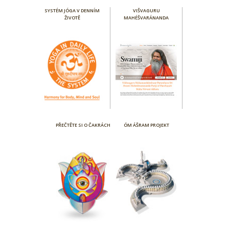
SYSTÉM JÓGA V DENNÍM
VIŠVAGURU
ŽIVOTĚ
MAHÉŠVARÁNANDA
PŘEČTĚTE SI O ČAKRÁCH
ÓM ÁŠRAM PROJEKT