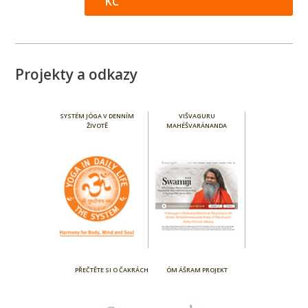
KČ
Projekty a odkazy
SYSTÉM JÓGA V DENNÍM
VIŠVAGURU
ŽIVOTĚ
MAHÉŠVARÁNANDA
PŘEČTĚTE SI O ČAKRÁCH
ÓM ÁŠRAM PROJEKT