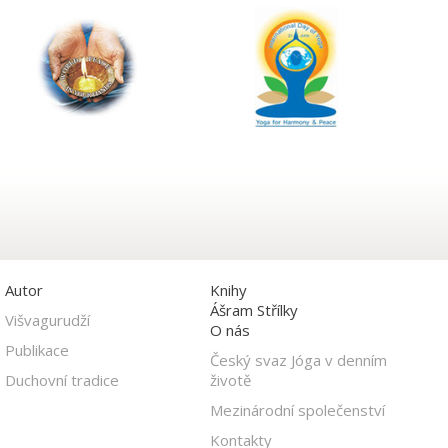
Autor
Knihy
Ášram Střílky
Višvagurudží
O nás
Publikace
Český svaz Jóga v denním
Duchovní tradice
životě
Mezinárodní společenství
Kontakty