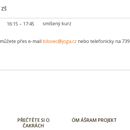
 ZŠ
smíšený kurz
16:15 – 17:45
e můžete přes e-mail
bilovec@joga.cz
nebo telefonicky na 739
PŘEČTĚTE SI O
ÓM ÁŠRAM PROJEKT
ČAKRÁCH