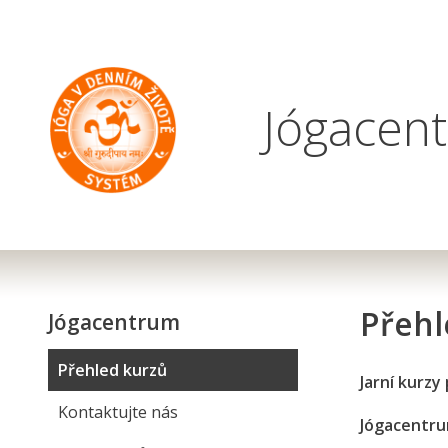
Jógacent
Přehl
Jógacentrum
Přehled kurzů
Jarní kurzy
Kontaktujte nás
Jógacentru