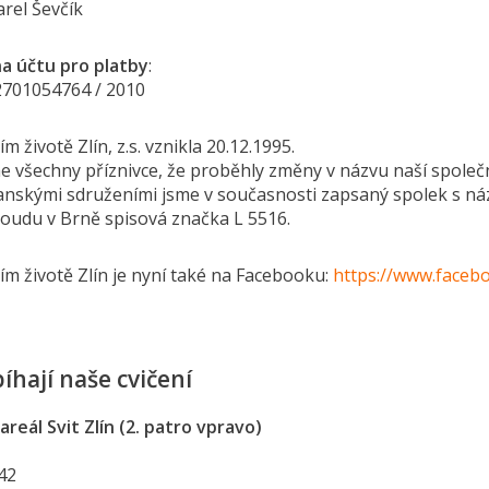
rel Ševčík
a účtu pro platby
:
2701054764 / 2010
m životě Zlín, z.s. vznikla 20.12.1995.
 všechny příznivce, že proběhly změny v názvu naší společ
nskými sdruženími jsme v současnosti zapsaný spolek s názv
oudu v Brně spisová značka L 5516.
ím životě Zlín je nyní také na Facebooku:
https://www.facebo
íhají naše cvičení
areál Svit Zlín (2. patro vpravo)
542