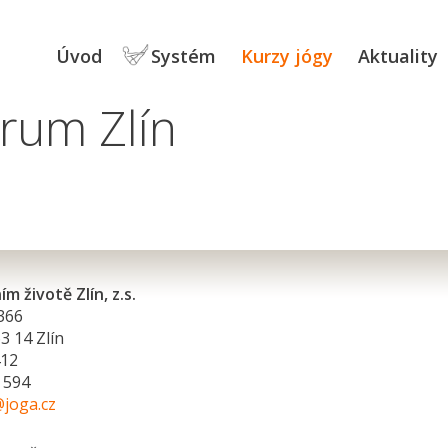
Úvod
Systém
Kurzy jógy
Aktuality
rum Zlín
m životě Zlín, z.s.
366
3 14 Zlín
412
2 594
@joga.cz