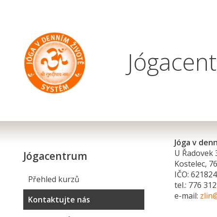
Jógacent
Jóga v denní
U Řadovek 
Jógacentrum
Kostelec, 76
IČO: 62182
Přehled kurzů
tel.: 776 31
e-mail:
zlin
Kontaktujte nás