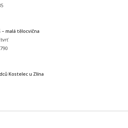
85
Š – malá tělocvična
tvrť
1790
dců Kostelec u Zlína