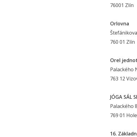
76001 Zlín
Orlovna
Štefánikova
760 01 Zlín
Orel jednot
Palackého 
763 12 Vizo
JÓGA SÁL 
Palackého 
769 01 Hol
16. Základn