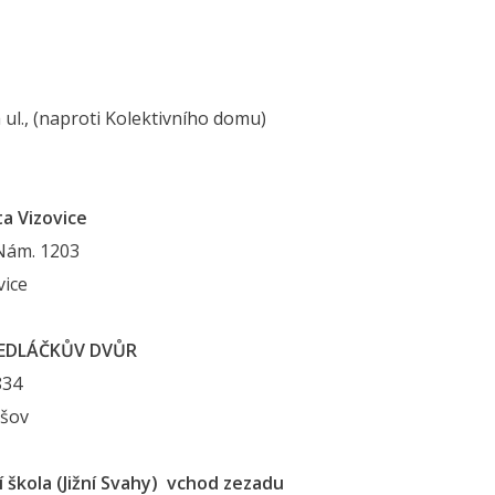
 ul., (naproti Kolektivního domu)
a Vizovice
Nám. 1203
vice
SEDLÁČKŮV DVŮR
834
ešov
í škola (Jižní Svahy) ­ vchod zezadu