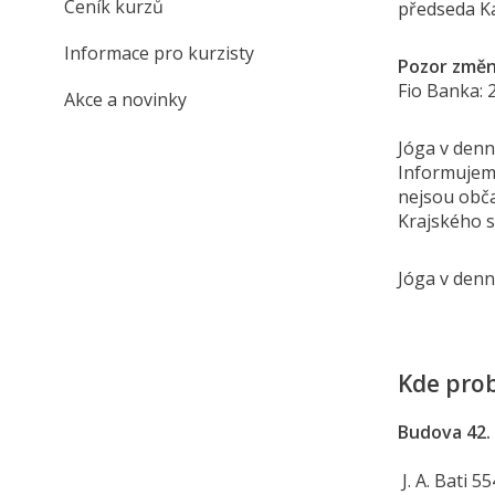
Ceník kurzů
předseda Ka
Informace pro kurzisty
Pozor změn
Fio Banka: 
Akce a novinky
Jóga v denní
Informujeme
nejsou obča
Krajského s
Jóga v denn
Kde prob
Budova 42. 
J. A. Bati 5