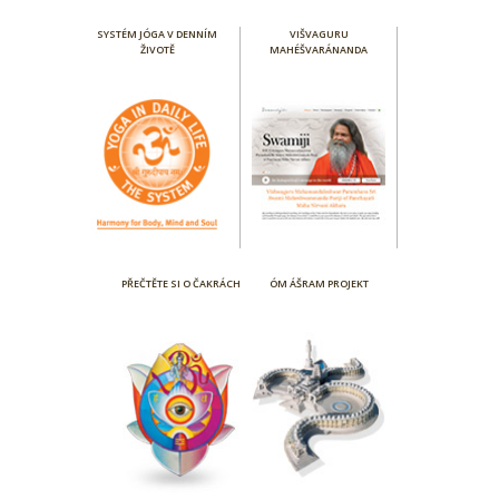
SYSTÉM JÓGA V DENNÍM
VIŠVAGURU
ŽIVOTĚ
MAHÉŠVARÁNANDA
PŘEČTĚTE SI O ČAKRÁCH
ÓM ÁŠRAM PROJEKT