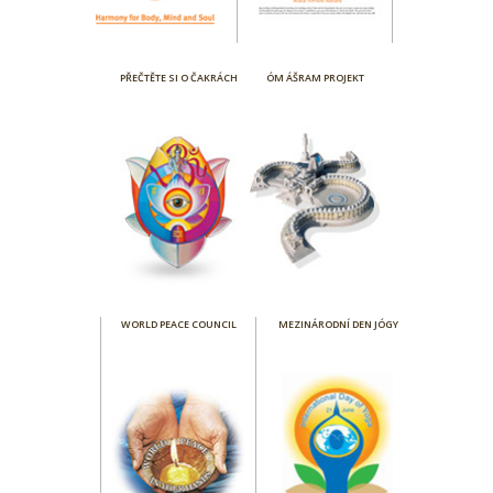
PŘEČTĚTE SI O ČAKRÁCH
ÓM ÁŠRAM PROJEKT
WORLD PEACE COUNCIL
MEZINÁRODNÍ DEN JÓGY