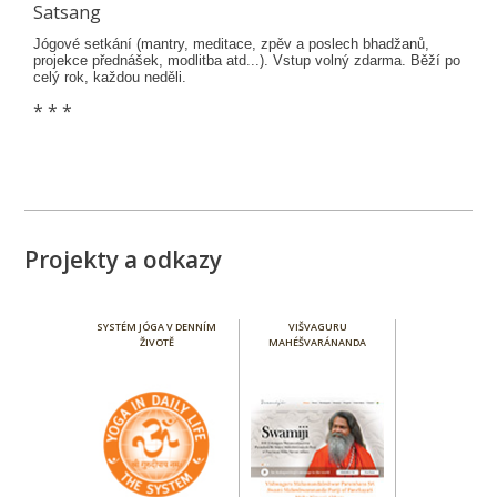
Satsang
Jógové setkání (mantry, meditace, zpěv a poslech bhadžanů,
projekce přednášek, modlitba atd...). Vstup volný zdarma. Běží po
celý rok, každou neděli.
* * *
Projekty a odkazy
SYSTÉM JÓGA V DENNÍM
VIŠVAGURU
ŽIVOTĚ
MAHÉŠVARÁNANDA