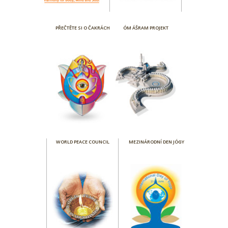
PŘEČTĚTE SI O ČAKRÁCH
ÓM ÁŠRAM PROJEKT
WORLD PEACE COUNCIL
MEZINÁRODNÍ DEN JÓGY