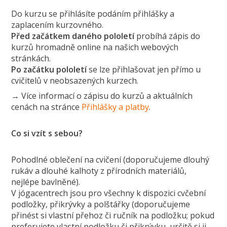
Do kurzu se přihlásíte podáním přihlášky a
zaplacením kurzovného.
Před začátkem daného pololetí
probíhá zápis do
kurzů hromadně online na našich webových
stránkách.
Po začátku pololetí
se lze přihlašovat jen přímo u
cvičitelů v neobsazených kurzech.
→ Více informací o zápisu do kurzů a aktuálních
cenách na stránce
Přihlášky a platby
.
Co si vzít s sebou?
Pohodlné oblečení na cvičení (doporučujeme dlouhý
rukáv a dlouhé kalhoty z přírodních materiálů,
nejlépe bavlněné).
V jógacentrech jsou pro všechny k dispozici cvčební
podložky, přikrývky a polštářky (doporučujeme
přinést si vlastní přehoz či ručník na podložku; pokud
preferujete vlastní podložku či přikrývku, určitě si ji