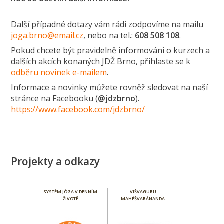
Další případné dotazy vám rádi zodpovíme na mailu
joga.brno@email.cz
, nebo na tel.:
608 508 108
.
Pokud chcete být pravidelně informováni o kurzech a
dalších akcích konaných JDŽ Brno, přihlaste se k
odběru novinek e-mailem
.
Informace a novinky můžete rovněž sledovat na naší
stránce na Facebooku (
@jdzbrno
).
https://www.facebook.com/jdzbrno/
Projekty a odkazy
SYSTÉM JÓGA V DENNÍM
VIŠVAGURU
ŽIVOTĚ
MAHÉŠVARÁNANDA