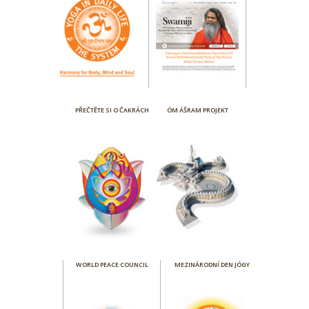
PŘEČTĚTE SI O ČAKRÁCH
ÓM ÁŠRAM PROJEKT
WORLD PEACE COUNCIL
MEZINÁRODNÍ DEN JÓGY