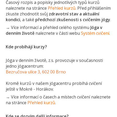
Časový rozpis a popisky jednotlivých typů kurzů
naleznete na stránce
Přehled kurzů
. Před přihlášením
zkuste zhodnotit svůj
zdravotní stav a aktuální
kondici
, a také
předchozí zkušenosti s cvičením jógy
.
→ Více informací a přehled celého systému
Jóga v
denním životě
naleznete v části webu
Systém cvičení
.
Kde probíhájí kurzy?
Jóga v denním životě, z.s. provozuje v současnosti
jedno jógacentrum:
Bezručova ulice 3, 602 00 Brno
Kromě kurzů v našem jógacentru probíhá cvičení
ještě v Mokré - Horákov.
→ Více informací o časech a místech cvičení naleznete
na stránce
Přehled kurzů
.
Kde se dozvím další informace?