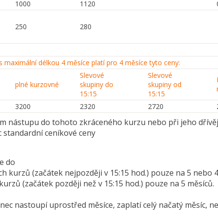
1000
1120
250
280
s maximální délkou 4 měsíce platí pro 4 měsíce tyto ceny:
Slevové
Slevové
plné kurzovné
skupiny do
skupiny od
15:15
15:15
3200
2320
2720
ím nástupu do tohoto zkráceného kurzu nebo při jeho dřívěj
c standardní ceníkové ceny
uje se do
ích kurzů (začátek nejpozději v 15:15 hod.) pouze na 5
h kurzů (začátek později než v 15:15 hod.) pouze na 5 
nec nastoupí uprostřed měsíce, zaplatí celý načatý měsíc, 