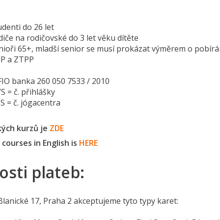
enti do 26 let
 rodičovské do 3 let věku dítěte
+, mladší senior se musí prokázat výměrem o pobírání
 ZTPP
 FIO banka 260 050 7533 / 2010
 přihlášky
 jógacentra
kých kurzů je
ZDE
f courses in English is
HERE
sti plateb:
 Blanické 17, Praha 2 akceptujeme tyto typy karet: