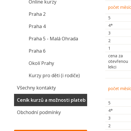
Online kurzy
počet měsí
Praha 2
5
4*
Praha 4
3
Praha 5 - Malá Ohrada
2
1
Praha 6
cena za
otevřenou
Okolí Prahy
lekci
Kurzy pro děti (i rodiče)
Všechny kontakty
počet měsí
Ceník kurzů a možnosti plateb
5
4*
Obchodní podmínky
3
2