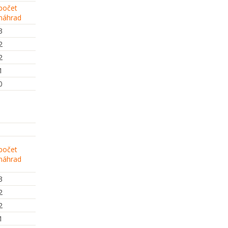
počet
náhrad
3
2
2
1
0
počet
náhrad
3
2
2
1