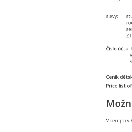
slevy: stud
rodiče na
senioři 65
ZTP a
Číslo účtu
:
VS = č.
SS = č.
Ceník děts
Price list o
Možno
V recepci v