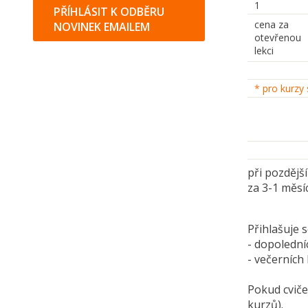
1
PŘÍHLÁSIT K ODBĚRU
cena za
NOVINEK EMAILEM
otevřenou
lekci
* pro kurzy 
při pozdějš
za 3-1 měsí
Přihlaš
- dopoledn
- večerníc
Pokud cviče
kurzů).