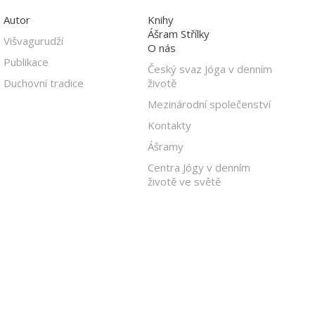
Autor
Knihy
Ášram Střílky
Višvagurudží
O nás
Publikace
Český svaz Jóga v denním
Duchovní tradice
životě
Mezinárodní společenství
Kontakty
Ášramy
Centra Jógy v denním
životě ve světě