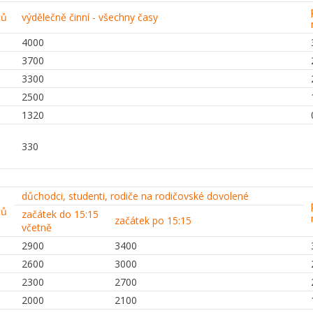
ců
výdělečně činní - všechny časy
4000
3700
3300
2500
1320
330
důchodci, studenti, rodiče na rodičovské dovolené
ců
začátek do 15:15
začátek po 15:15
včetně
2900
3400
2600
3000
2300
2700
2000
2100