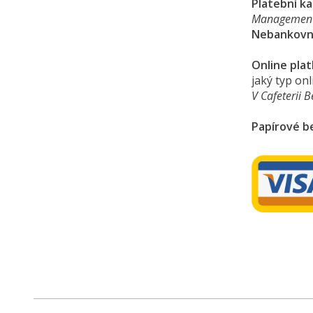
Platební ka
Managemen
Nebankovní 
Online pla
jaký typ on
V Cafeterii
B
Papírové b