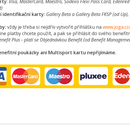
rty
:
Visa, MasterCard, Maestro, Sodexo Flexi Pass Card, Edenred B
t)
identifikační karty:
Gallery Beta a Gallery Beta FKSP (od Up), 
tby:
vždy je třeba si nejdřív vytvořit přihlášku na
www.joga.cz
line platby chcete použít, a pak se přihlásit do svého benefi
enefit Plus
-
platí se Objednávkou Benefit (od Benefit Management
enefitní
poukázky ani Multisport kartu nepřijímáme.