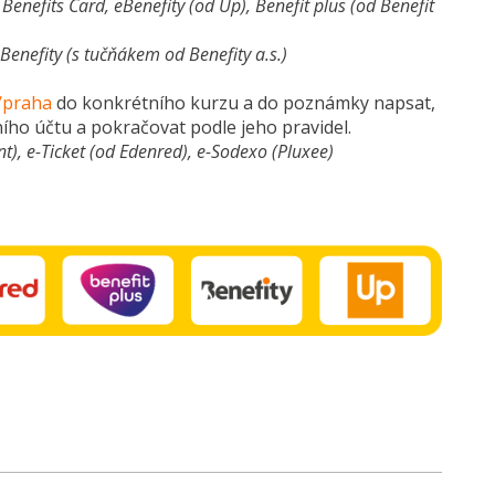
enefits Card, eBenefity (od Up), Benefit plus (od Benefit
Benefity (s tučňákem od Benefity a.s.)
/praha
do konkrétního kurzu a do poznámky napsat,
tního účtu a pokračovat podle jeho pravidel.
), e-Ticket (od Edenred), e-Sodexo (Pluxee)