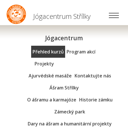
Jógacentrum Střílky
Jógacentrum
Přehled kurzů
Program akcí
Projekty
Ajurvédské masáže
Kontaktujte nás
Ášram Střílky
O ášramu a karmajóze
Historie zámku
Zámecký park
Dary na ášram a humanitární projekty