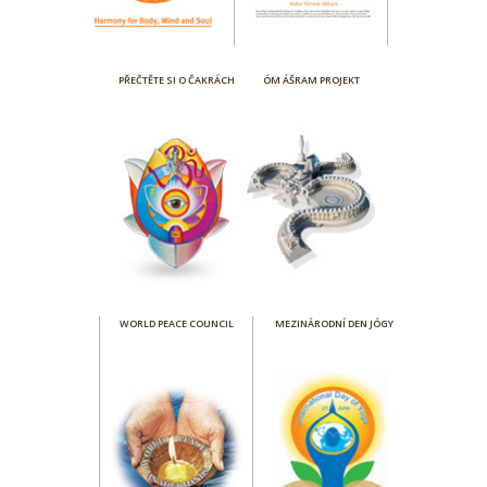
PŘEČTĚTE SI O ČAKRÁCH
ÓM ÁŠRAM PROJEKT
WORLD PEACE COUNCIL
MEZINÁRODNÍ DEN JÓGY