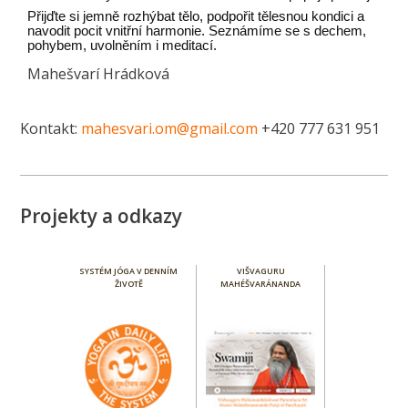
Přijďte si jemně rozhýbat tělo, podpořit tělesnou kondici a
navodit pocit vnitřní harmonie. Seznámíme se s dechem,
pohybem, uvolněním i meditací.
Mahešvarí Hrádková
Kontakt:
mahesvari.om@gmail.com
+420 777 631 951
Projekty a odkazy
SYSTÉM JÓGA V DENNÍM
VIŠVAGURU
ŽIVOTĚ
MAHÉŠVARÁNANDA