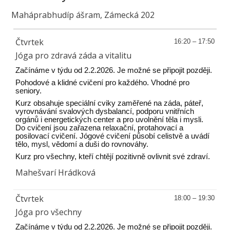
Maháprabhudíp ášram, Zámecká 202
Čtvrtek
16:20 – 17:50
Jóga pro zdravá záda a vitalitu
Začínáme v týdu od 2.2.2026. Je možné se připojit později.
Pohodové a klidné cvičení pro každého. Vhodné pro
seniory.
Kurz obsahuje speciální cviky zaměřené na záda, páteř,
vyrovnávání svalových dysbalancí, podporu vnitřních
orgánů i energetických center a pro uvolnění těla i mysli.
Do cvičení jsou zařazena relaxační, protahovací a
posilovací cvičení. Jógové cvičení působí celistvě a uvádí
tělo, mysl, vědomí a duši do rovnováhy.
Kurz pro všechny, kteří chtějí pozitivně ovlivnit své zdraví.
Mahešvarí Hrádková
Čtvrtek
18:00 – 19:30
Jóga pro všechny
Začínáme v týdu od 2.2.2026. Je možné se připojit později.