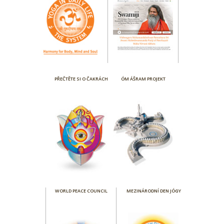
PŘEČTĚTE SI O ČAKRÁCH
ÓM ÁŠRAM PROJEKT
WORLD PEACE COUNCIL
MEZINÁRODNÍ DEN JÓGY