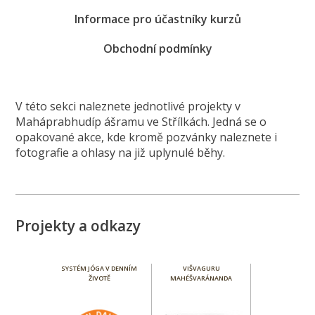
Informace pro účastníky kurzů
Obchodní podmínky
V této sekci naleznete jednotlivé projekty v
Maháprabhudíp ášramu ve Střílkách. Jedná se o
opakované akce, kde kromě pozvánky naleznete i
fotografie a ohlasy na již uplynulé běhy.
Projekty a odkazy
SYSTÉM JÓGA V DENNÍM
VIŠVAGURU
ŽIVOTĚ
MAHÉŠVARÁNANDA