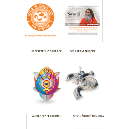
PŘEČTĚTE SI O ČAKRÁCH
ÓM ÁŠRAM PROJEKT
WORLD PEACE COUNCIL
MEZINÁRODNÍ DEN JÓGY