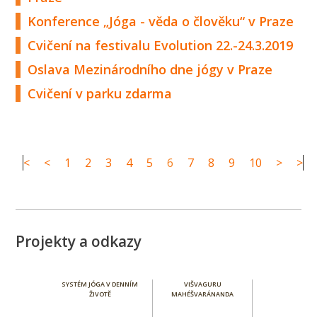
Konference „Jóga - věda o člověku“ v Praze
Cvičení na festivalu Evolution 22.-24.3.2019
Oslava Mezinárodního dne jógy v Praze
Cvičení v parku zdarma
<
<
1
2
3
4
5
6
7
8
9
10
>
>
Projekty a odkazy
SYSTÉM JÓGA V DENNÍM
VIŠVAGURU
ŽIVOTĚ
MAHÉŠVARÁNANDA