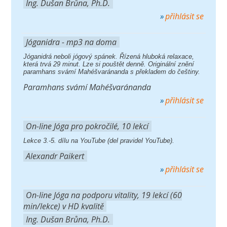
Ing. Dušan Brůna, Ph.D.
přihlásit se
Jóganidra - mp3 na doma
Jóganidrá neboli jógový spánek. Řízená hluboká relaxace,
která trvá 29 minut. Lze si pouštět denně. Originální znění
paramhans svámí Mahéšvaránanda s překladem do češtiny.
Paramhans svámí Mahéšvaránanda
přihlásit se
On-line Jóga pro pokročilé, 10 lekcí
Lekce 3.-5. dílu na YouTube (del pravidel YouTube).
Alexandr Paikert
přihlásit se
On-line Jóga na podporu vitality, 19 lekcí (60
min/lekce) v HD kvalitě
Ing. Dušan Brůna, Ph.D.