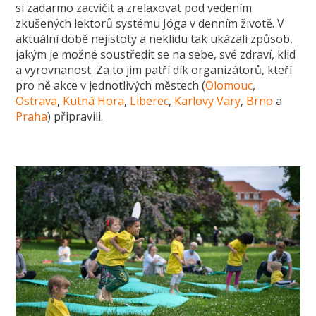
si zadarmo zacvičit a zrelaxovat pod vedením
zkušených lektorů systému Jóga v denním životě. V
aktuální době nejistoty a neklidu tak ukázali způsob,
jakým je možné soustředit se na sebe, své zdraví, klid
a vyrovnanost. Za to jim patří dík organizátorů, kteří
pro ně akce v jednotlivých městech (
Olomouc
,
Ostrava
,
Kutná Hora
,
Liberec
,
Karlovy Vary
,
Brno
a
Praha
)
připravili.