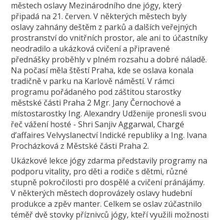
městech oslavy Mezinárodního dne jógy, který
připadá na 21. červen. V některých městech byly
oslavy zahnány deštěm z parků a dalších veřejných
prostranství do vnitřních prostor, ale ani to účastníky
neodradilo a ukázková cvičení a připravené
přednášky proběhly v plném rozsahu a dobré náladě.
Na počasí měla štěstí Praha, kde se oslava konala
tradičně v parku na Karlově náměstí. V rámci
programu pořádaného pod záštitou starostky
městské části Praha 2 Mgr. Jany Černochové a
místostarostky Ing. Alexandry Udženije pronesli svou
řeč vážení hosté - Shri Sanjiv Aggarwal, Chargé
d’affaires Velvyslanectví Indické republiky a Ing. Ivana
Procházková z Městské části Praha 2.
Ukázkové lekce jógy zdarma představily programy na
podporu vitality, pro děti a rodiče s dětmi, různé
stupně pokročilosti pro dospělé a cvičení pránájámy.
V některých městech doprovázely oslavy hudební
produkce a zpěv manter. Celkem se oslav zúčastnilo
téměř dvě stovky příznivců jógy, kteří využili možnosti