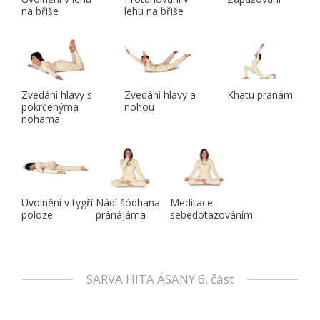
na břiše
lehu na břiše
Zvedání hlavy s
Zvedání hlavy a
Khatu pranám
pokrčenýma
nohou
nohama
Uvolnění v tygří
Nádí šódhana
Meditace
poloze
pránájáma
sebedotazováním
SARVA HITA ÁSANY 6. část