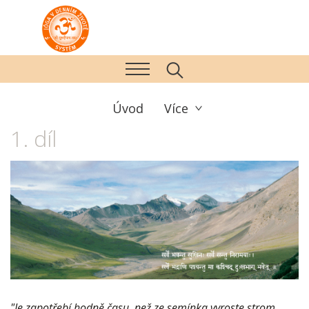
Úvod
Více
1. díl
"Je zapotřebí hodně času, než ze semínka vyroste strom.