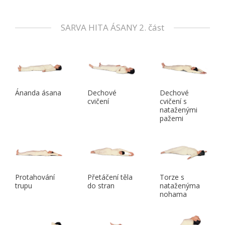
SARVA HITA ÁSANY 2. část
Ánanda ásana
Dechové
Dechové
cvičení
cvičení s
nataženými
pažemi
Protahování
Přetáčení těla
Torze s
trupu
do stran
nataženýma
nohama