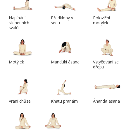
Napínání
Předklony v
Poloviční
stehenních
sedu
motýlek
svalů
Motýlek
Mandúkí ásana
Vztyčování ze
dřepu
Vraní chůze
Khatu pranám
Ánanda ásana