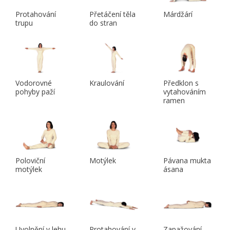
Protahování
Přetáčení těla
Márdžárí
trupu
do stran
Vodorovné
Kraulování
Předklon s
pohyby paží
vytahováním
ramen
Poloviční
Motýlek
Pávana mukta
motýlek
ásana
Uvolnění v lehu
Protahování v
Zapažování