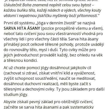
Uskutečnit Boha znamená naplnit celou svou bytost –
každou buňku těla, každý nádech a výdech, všechny kouty
vědomí i nepatrnou jiskřičku myšlenky boží přítomností."
První díl systému „Jóga v denním životě“ se nazývá
SARVA HITA ÁSANY
(pozice prospěšné všemu a všem),
neboť tato cvičení jsou svou všestranností vhodná pro
všechny lidi i pro všechny části těla. Sarva hita ásany
přinášejí pocit celkové tělesné pohody, protože uvádějí
do rovnováhy tělo, mysl i duši. Tyto cviky může pro
jejich jednoduchost provádět každý, bez ohledu na věk
a tělesnou kondici.
Ať už chcete pomocí jógy dosáhnout jakýkoliv cíl
(zachovat si zdraví, získat vnitřní klid a vyváženost,
zvýšit schopnost soustředění, naučit se meditovat,
dosáhnout duchovní realizaci), měli byste začít s
tělesnými a dechovými cviky. Ty jsou základem pro další
studium jógy.
Abyste získali pevný základ pro obtížnější cvičení,
začněte se sarva hita ásanami a pak systematicky