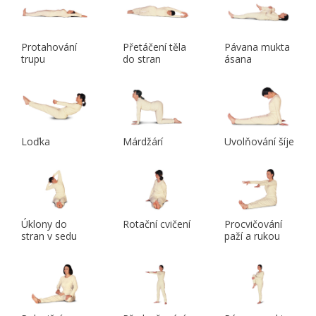
Protahování
Přetáčení těla
Pávana mukta
trupu
do stran
ásana
Loďka
Márdžárí
Uvolňování šíje
Úklony do
Rotační cvičení
Procvičování
stran v sedu
paží a rukou