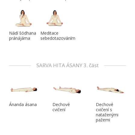
Nádí šódhana
Meditace
pránájáma
sebedotazováním
SARVA HITA ÁSANY 3. část
Ánanda ásana
Dechové
Dechové
cvičení
cvičení s
nataženými
pažemi