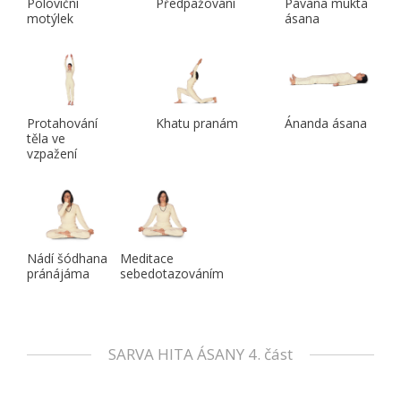
Poloviční
Předpažování
Pávana mukta
motýlek
ásana
Protahování
Khatu pranám
Ánanda ásana
těla ve
vzpažení
Nádí šódhana
Meditace
pránájáma
sebedotazováním
SARVA HITA ÁSANY 4. část