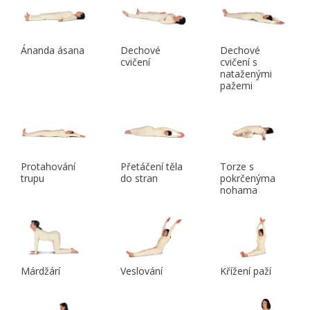
Ánanda ásana
Dechové
Dechové
cvičení
cvičení s
nataženými
pažemi
Protahování
Přetáčení těla
Torze s
trupu
do stran
pokrčenýma
nohama
Márdžárí
Veslování
Křížení paží