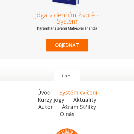
Jóga v denním životě -
Systém
Paramhans svámí Mahéšvaránanda
OBJEDNAT
Up ^
Úvod
Systém cvičení
Kurzy jógy
Aktuality
Autor
Ášram Střílky
O nás