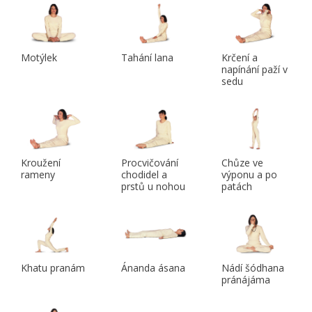
Motýlek
Tahání lana
Krčení a
napínání paží v
sedu
Kroužení
Procvičování
Chůze ve
rameny
chodidel a
výponu a po
prstů u nohou
patách
Khatu pranám
Ánanda ásana
Nádí šódhana
pránájáma