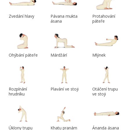
Zvedání hlavy
Pávana mukta
Protahování
ásana
páteře
Ohýbání páteře
Márdžárí
Mlýnek
Rozpínání
Plavání ve stoji
Otáčení trupu
hrudníku
ve stoji
Úklony trupu
Khatu pranám
Ánanda ásana