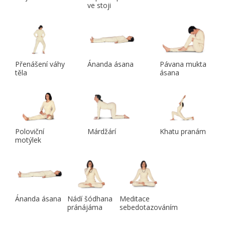
ve stoji
Přenášení váhy
Ánanda ásana
Pávana mukta
těla
ásana
Poloviční
Márdžárí
Khatu pranám
motýlek
Ánanda ásana
Nádí šódhana
Meditace
pránájáma
sebedotazováním