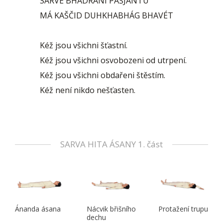
SARVÉ BHADRÁNI PAŠJANTU
MÁ KAŠČID DUHKHABHÁG BHAVÉT
Kéž jsou všichni šťastní.
Kéž jsou všichni osvobozeni od utrpení.
Kéž jsou všichni obdařeni štěstím.
Kéž není nikdo nešťasten.
SARVA HITA ÁSANY 1. část
Ánanda ásana
Nácvik břišního
Protažení trupu
dechu