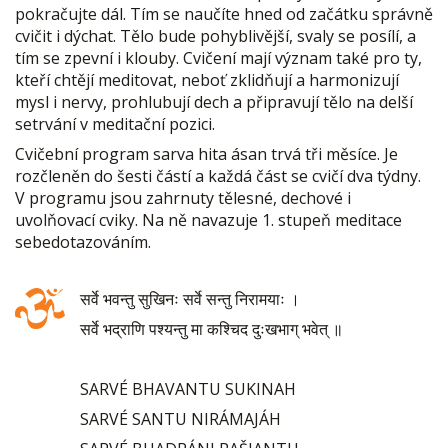
pokračujte dál. Tím se naučíte hned od začátku správně
cvičit i dýchat. Tělo bude pohyblivější, svaly se posílí, a
tím se zpevní i klouby. Cvičení mají význam také pro ty,
kteří chtějí meditovat, neboť zklidňují a harmonizují
mysl i nervy, prohlubují dech a připravují tělo na delší
setrvání v meditační pozici.
Cvičební program sarva hita ásan trvá tři měsíce. Je
rozčleněn do šesti částí a každá část se cvičí dva týdny.
V programu jsou zahrnuty tělesné, dechové i
uvolňovací cviky. Na ně navazuje 1. stupeň meditace
sebedotazováním.
सर्वे भवन्तु सुखिनः सर्वे सन्तु निरामयाः ।
सर्वे भद्राणि पश्यन्तु मा कश्चिद दुःखभाग् भवेत् ॥
SARVÉ BHAVANTU SUKINAH
SARVÉ SANTU NIRÁMAJÁH