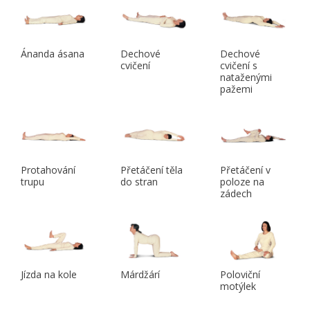
Ánanda ásana
Dechové
Dechové
cvičení
cvičení s
nataženými
pažemi
Protahování
Přetáčení těla
Přetáčení v
trupu
do stran
poloze na
zádech
Jízda na kole
Márdžárí
Poloviční
motýlek