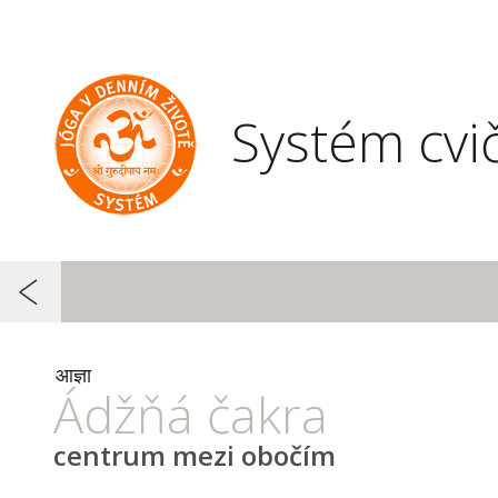
Systém cvi
आज्ञा
Ádžňá čakra
centrum mezi obočím