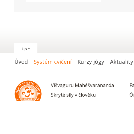
Up ^
Úvod
Systém cvičení
Kurzy jógy
Aktuality
Višvaguru Mahéšvaránanda
F
Skryté síly v člověku
Ó
V
Copyright © 2026 Systém Jóga v denním životě. Všechna práva vy