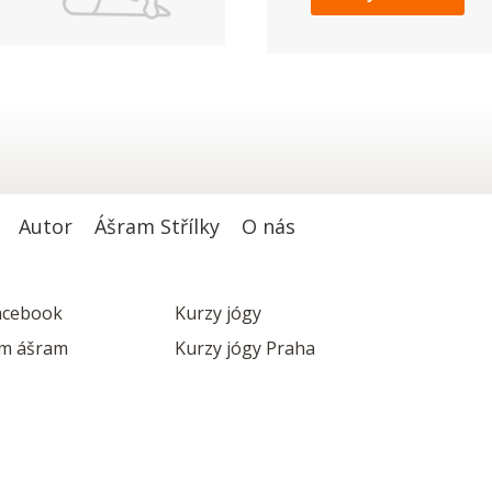
Autor
Ášram Střílky
O nás
acebook
Kurzy jógy
m ášram
Kurzy jógy Praha
išvagurudží TV
Kurzy jógy Brno
Kurzy jógy Ostrava
hrazena.