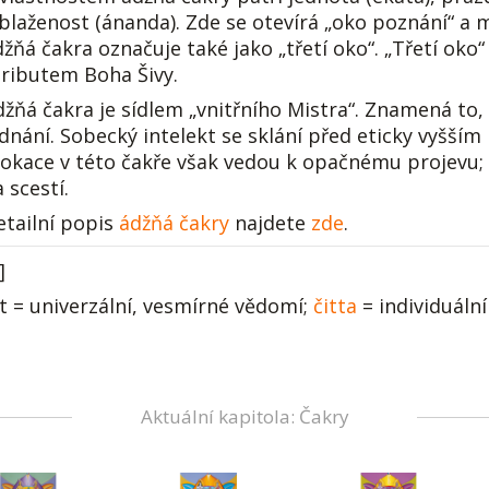
 blaženost (ánanda). Zde se otevírá „oko poznání“ a 
džňá čakra označuje také jako „třetí oko“. „Třetí ok
tributem Boha Šivy.
džňá čakra je sídlem „vnitřního Mistra“. Znamená to,
ednání. Sobecký intelekt se sklání před eticky vyšší
lokace v této čakře však vedou k opačnému projevu; s
 scestí.
etailní popis
ádžňá čakry
najdete
zde
.
]
it = univerzální, vesmírné vědomí;
čitta
= individuáln
Aktuální kapitola: Čakry