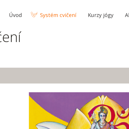
Úvod
Systém cvičení
Kurzy jógy
A
čení