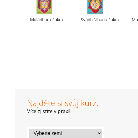
Múládhára čakra
Svádhišthána čakra
Ma
Najděte si svůj kurz:
Více zjistíte v praxi!