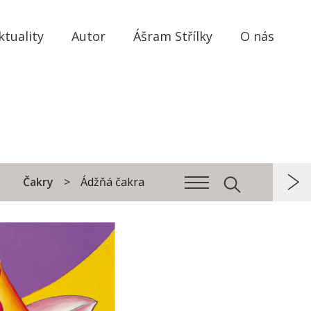
ktuality
Autor
Ášram Střílky
O nás
Čakry
Ádžňá čakra