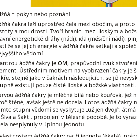
džňá = pokyn nebo poznání
džňá čakra leží uprostřed čela mezi obočím, a proto s
istoty a moudrosti. Tvoří hranici mezi lidským a bo
avní energetické dráhy (nádí): ida (měsíční nádí), pi
estliže se jejich energie v ádžňá čakře setkají a spo
ejvyššího vědomí.
antrou ádžňá čakry je
OM
, prapůvodní zvuk stvořen
lement. Ústředním motivem na vyobrazení čakry je š
kře, stejně jako v čakrách následujících, se již nevy
upně existují pouze čisté lidské a božské vlastnosti.
rvou ádžňá čakry je mléčně bílá nebo kouřová, jež naz
ročištěné, avšak ještě ne docela. Lotos ádžňá čakry m
omto stupni vědomí se vyskytuje „už jen dvojí“: átm
 Šiva a Šakti, propojení v tělesné podobě. Je to výra
cela nesplynuly v úplnou jednotu.
vlastnostem ádžňá čakry patří jednota (ékatá), prázd