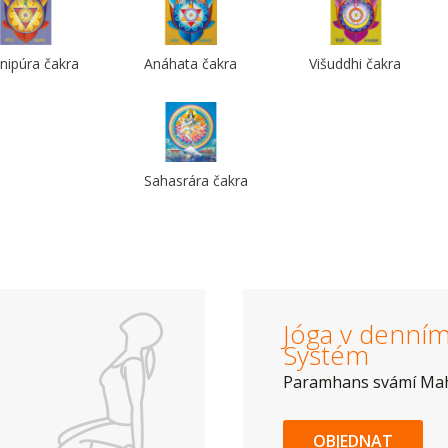
nipúra čakra
Anáhata čakra
Višuddhi čakra
Sahasrára čakra
Jóga v denním 
Systém
Paramhans svámí Ma
OBJEDNAT