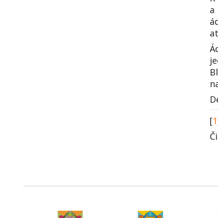
a
á
a
Á
j
B
na
D
[
1
Č