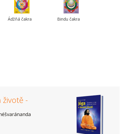
Ádžňá čakra
Bindu čakra
životě -
héšvaránanda