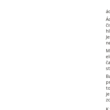
á
Á
č
hl
J
n
M
e
ča
st
Ba
p
t
je
z
K 