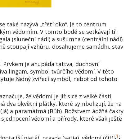
e také nazývá „třetí oko“. Je to centrum
žským vědomím. V tomto bodě se setkávají tři
ngala (sluneční nádí) a sušumna (centrální nádí).
lečně stoupají vzhůru, dosahujeme samádhi, stav
í. Prvkem je anupáda tattva, duchovní
iva lingam, symbol tvůrčího vědomí. V této
skytuje žádný zvířecí symbol, neboť od tohoto
načuje, že vědomí je již sice z velké části
á dva okvětní plátky, které symbolizují, že na
á (Já) a paramátmá (Bůh). Božstvem ádžňá čakry
z sjednocení vědomí a přírody, které však ještě
[
1
]
nota (šúnjatá), pravda (satja), vědomí (čit)