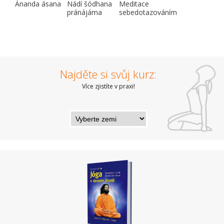
Ánanda ásana
Nádí šódhana
Meditace
pránájáma
sebedotazováním
Najděte si svůj kurz:
Více zjistíte v praxi!