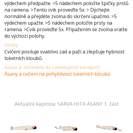
výdechem předpažte. >S nádechem položte špičky prstů
na ramena. >Tento cvik proveďte 5x. > Dýchejte
normálně a přejděte zvolna do skrčení upažmo. >S
výdechem upažte. >S nádechem položte prsty na
ramena. >Cvik proveďte 5x. Připažením se zvolna vraťte
do výchozí polohy.
Účinky:
Cvičení posiluje svalstvo zad a paží a zlepšuje hybnost
loketních kloubů.
Ásana je začleněna do následujících kategorií:
Ásany a cvičení na pohyblivost loketních kloubů
Aktuální kapitola: SARVA HITA ÁSANY 1. část