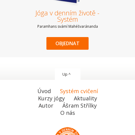
Jóga v denním životě -
Systém
Paramhans svámí Mahéšvaránanda
OBJEDNAT
Up ^
Úvod
Systém cvičení
Kurzy jógy
Aktuality
Autor
Ášram Střílky
O nás