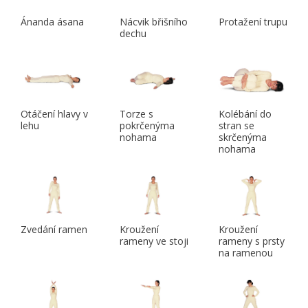
Ánanda ásana
Nácvik břišního
Protažení trupu
dechu
Otáčení hlavy v
Torze s
Kolébání do
lehu
pokrčenýma
stran se
nohama
skrčenýma
nohama
Zvedání ramen
Kroužení
Kroužení
rameny ve stoji
rameny s prsty
na ramenou