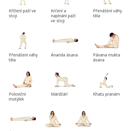
Křížení paží ve
Krčení a
Přenášení váhy
stoji
napínání paží
těla
ve stoji
Přenášení váhy
Ánanda ásana
Pávana mukta
těla
ásana
Poloviční
Márdžárí
Khatu pranám
motýlek