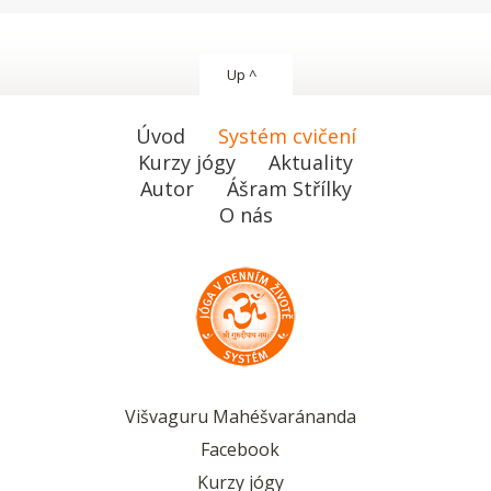
Up ^
Úvod
Systém cvičení
Kurzy jógy
Aktuality
Autor
Ášram Střílky
O nás
Višvaguru Mahéšvaránanda
Facebook
Kurzy jógy