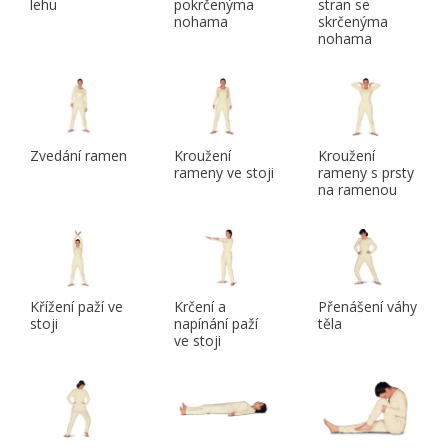
lehu
pokrčenýma
stran se
nohama
skrčenýma
nohama
Zvedání ramen
Kroužení
Kroužení
rameny ve stoji
rameny s prsty
na ramenou
Křížení paží ve
Krčení a
Přenášení váhy
stoji
napínání paží
těla
ve stoji