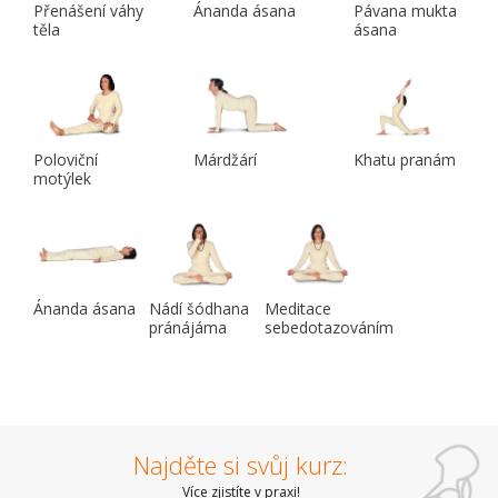
Přenášení váhy
Ánanda ásana
Pávana mukta
těla
ásana
Poloviční
Márdžárí
Khatu pranám
motýlek
Ánanda ásana
Nádí šódhana
Meditace
pránájáma
sebedotazováním
Najděte si svůj kurz:
Více zjistíte v praxi!