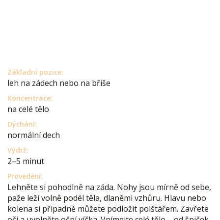
Základní pozice:
leh na zádech nebo na břiše
Koncentrace:
na celé tělo
Dýchání:
normální dech
Výdrž:
2–5 minut
Provedení:
Lehněte si pohodlně na záda. Nohy jsou mírně od sebe,
paže leží volně podél těla, dlaněmi vzhůru. Hlavu nebo
kolena si případně můžete podložit polštářem. Zavřete
oči a uvolněte oční víčka. Vnímejte celé tělo – od špiček