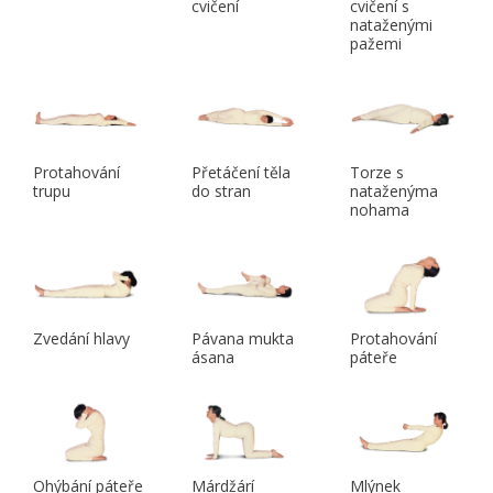
cvičení
cvičení s
nataženými
pažemi
Protahování
Přetáčení těla
Torze s
trupu
do stran
nataženýma
nohama
Zvedání hlavy
Pávana mukta
Protahování
ásana
páteře
Ohýbání páteře
Márdžárí
Mlýnek