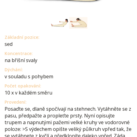
Základní pozice:
sed
Koncentrace:
na břišní svaly
Dýchání:
v souladu s pohybem
Počet opakování:
10 x v každém směru
Provedení:
Posaďte se, dlaně spočívají na stehnech. Vytáhněte se z
pasu, předpažte a propleťte prsty. Nyní opisujte
trupem a napnutými pažemi velké kruhy ve vodorovné
poloze: >S výdechem opište veliký půlkruh vpřed tak, že
se vytáhnete z kyčlí a předkloníte daleko vpřed. Záda