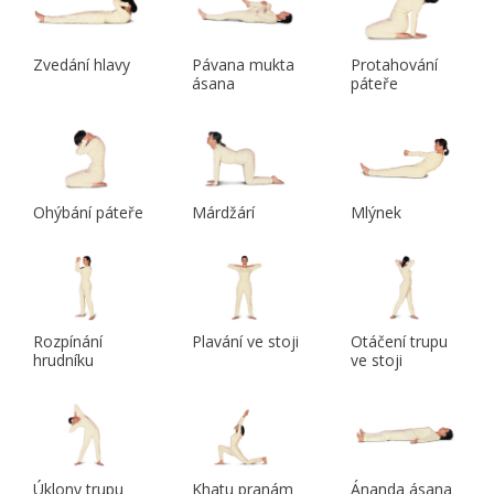
Zvedání hlavy
Pávana mukta
Protahování
ásana
páteře
Ohýbání páteře
Márdžárí
Mlýnek
Rozpínání
Plavání ve stoji
Otáčení trupu
hrudníku
ve stoji
Úklony trupu
Khatu pranám
Ánanda ásana