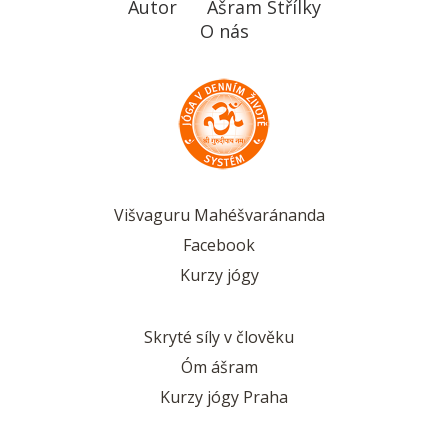
Autor
Ášram Střílky
O nás
Višvaguru Mahéšvaránanda
Facebook
Kurzy jógy
Skryté síly v člověku
Óm ášram
Kurzy jógy Praha