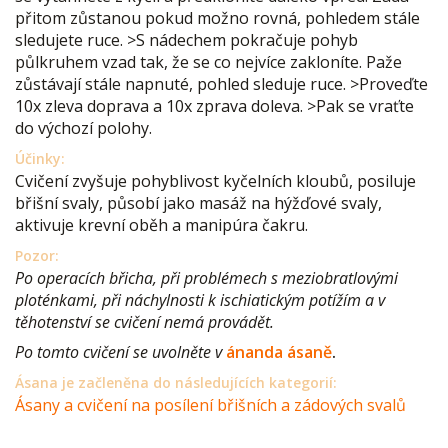
přitom zůstanou pokud možno rovná, pohledem stále
sledujete ruce. >S nádechem pokračuje pohyb
půlkruhem vzad tak, že se co nejvíce zakloníte. Paže
zůstávají stále napnuté, pohled sleduje ruce. >Proveďte
10x zleva doprava a 10x zprava doleva. >Pak se vraťte
do výchozí polohy.
Účinky:
Cvičení zvyšuje pohyblivost kyčelních kloubů, posiluje
břišní svaly, působí jako masáž na hýžďové svaly,
aktivuje krevní oběh a manipúra čakru.
Pozor:
Po operacích břicha, při problémech s meziobratlovými
ploténkami, při náchylnosti k ischiatickým potížím a v
těhotenství se cvičení nemá provádět.
Po tomto cvičení se uvolněte v
ánanda ásaně
.
Ásana je začleněna do následujících kategorií:
Ásany a cvičení na posílení břišních a zádových svalů