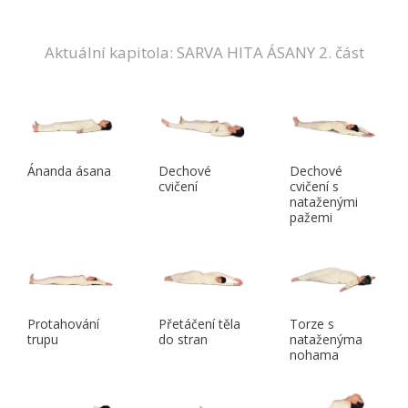
Aktuální kapitola: SARVA HITA ÁSANY 2. část
Ánanda ásana
Dechové
Dechové
cvičení
cvičení s
nataženými
pažemi
Protahování
Přetáčení těla
Torze s
trupu
do stran
nataženýma
nohama