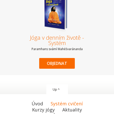
Jóga v denním životě -
Systém
Paramhans svámí Mahéšvaránanda
OBJEDNAT
Up ^
Úvod
Systém cvičení
Kurzy jógy
Aktuality