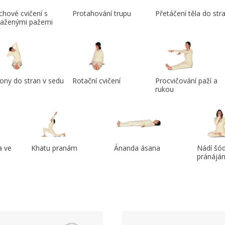
hové cvičení s
Protahování trupu
Přetáčení těla do str
taženými pažemi
ony do stran v sedu
Rotační cvičení
Procvičování paží a
rukou
a ve
Khatu pranám
Ánanda ásana
Nádí šó
pránájá