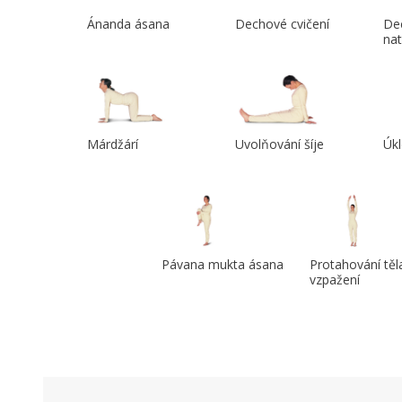
Ánanda ásana
Dechové cvičení
Dec
na
Márdžárí
Uvolňování šíje
Úkl
Pávana mukta ásana
Protahování těl
vzpažení