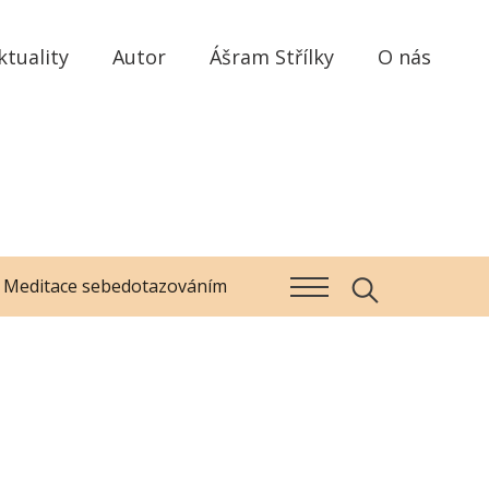
ktuality
Autor
Ášram Střílky
O nás
Meditace sebedotazováním