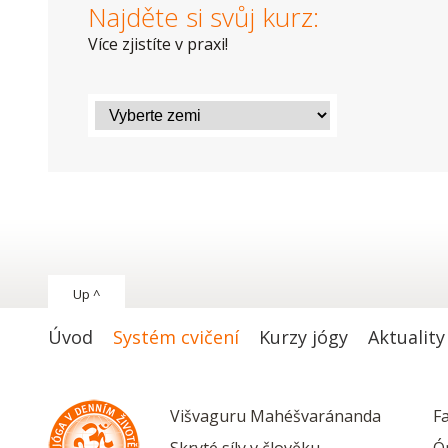
Najděte si svůj kurz:
Více zjistíte v praxi!
Up ^
Úvod
Systém cvičení
Kurzy jógy
Aktuality
Višvaguru Mahéšvaránanda
F