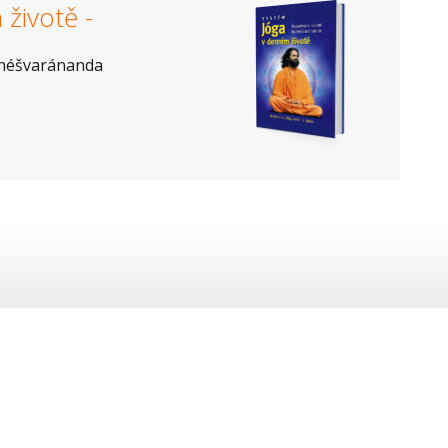
životě -
héšvaránanda