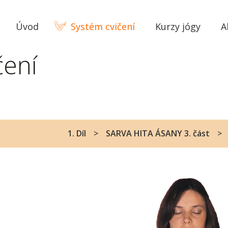
Úvod
Systém cvičení
Kurzy jógy
A
čení
1. Díl
SARVA HITA ÁSANY 3. část