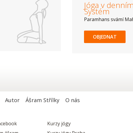
Jóga v denním 
Systém
Paramhans svámí Ma
OBJEDNAT
Autor
Ášram Střílky
O nás
acebook
Kurzy jógy