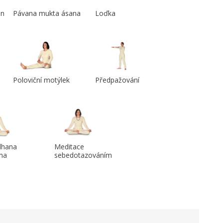
an
Pávana mukta ásana
Loďka
Poloviční motýlek
Předpažování
dhana
Meditace
ma
sebedotazováním