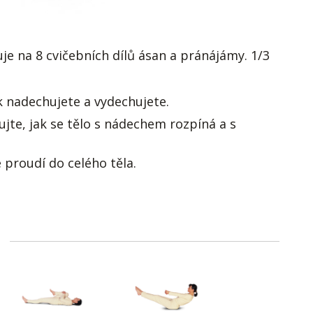
je na 8 cvičebních dílů ásan a pránájámy. 1/3
k nadechujete a vydechujete.
ujte, jak se tělo s nádechem rozpíná a s
 proudí do celého těla.