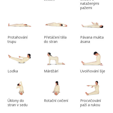
nataženými
pažemi
Protahování
Přetáčení těla
Pávana mukta
trupu
do stran
ásana
Loďka
Márdžárí
Uvolňování šíje
Úklony do
Rotační cvičení
Procvičování
stran v sedu
paží a rukou