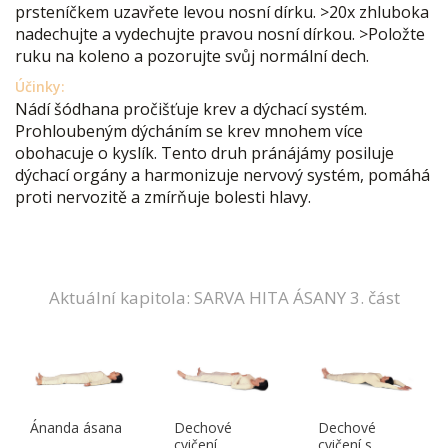
prsteníčkem uzavřete levou nosní dírku. >20x zhluboka
nadechujte a vydechujte pravou nosní dírkou. >Položte
ruku na koleno a pozorujte svůj normální dech.
Účinky:
Nádí šódhana pročišťuje krev a dýchací systém.
Prohloubeným dýcháním se krev mnohem více
obohacuje o kyslík. Tento druh pránájámy posiluje
dýchací orgány a harmonizuje nervový systém, pomáhá
proti nervozitě a zmírňuje bolesti hlavy.
Aktuální kapitola: SARVA HITA ÁSANY 3. část
Ánanda ásana
Dechové
Dechové
cvičení
cvičení s