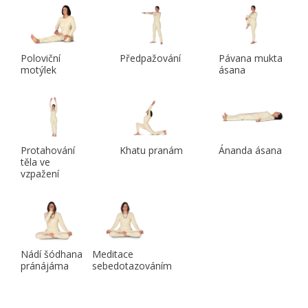
Poloviční
Předpažování
Pávana mukta
motýlek
ásana
Protahování
Khatu pranám
Ánanda ásana
těla ve
vzpažení
Nádí šódhana
Meditace
pránájáma
sebedotazováním