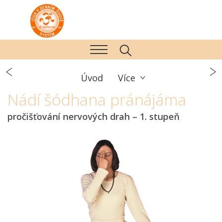
Úvod
Více
Nádí šódhana pránájáma
pročišťování nervových drah – 1. stupeň