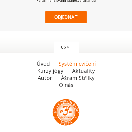
Paramhans svámí Mahéšvaránanda
OBJEDNAT
Up ^
Úvod
Systém cvičení
Kurzy jógy
Aktuality
Autor
Ášram Střílky
O nás