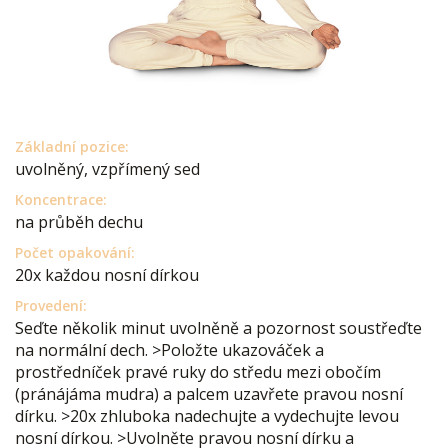
Základní pozice:
uvolněný, vzpřímený sed
Koncentrace:
na průběh dechu
Počet opakování:
20x každou nosní dírkou
Provedení:
Seďte několik minut uvolněně a pozornost soustřeďte
na normální dech. >Položte ukazováček a
prostředníček pravé ruky do středu mezi obočím
(pránájáma mudra) a palcem uzavřete pravou nosní
dírku. >20x zhluboka nadechujte a vydechujte levou
nosní dírkou. >Uvolněte pravou nosní dírku a