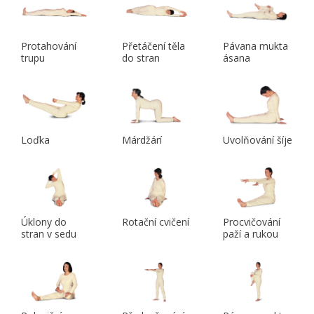
Protahování
Přetáčení těla
Pávana mukta
trupu
do stran
ásana
Loďka
Márdžárí
Uvolňování šíje
Úklony do
Rotační cvičení
Procvičování
stran v sedu
paží a rukou