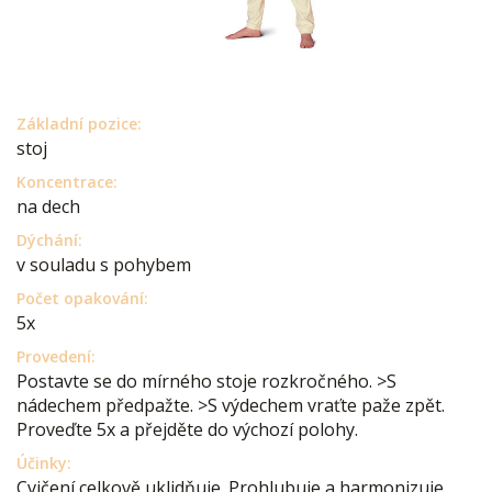
Základní pozice:
stoj
Koncentrace:
na dech
Dýchání:
v souladu s pohybem
Počet opakování:
5x
Provedení:
Postavte se do mírného stoje rozkročného. >S
nádechem předpažte. >S výdechem vraťte paže zpět.
Proveďte 5x a přejděte do výchozí polohy.
Účinky:
Cvičení celkově uklidňuje. Prohlubuje a harmonizuje