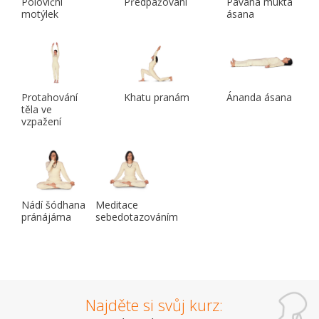
Poloviční
Předpažování
Pávana mukta
motýlek
ásana
Protahování
Khatu pranám
Ánanda ásana
těla ve
vzpažení
Nádí šódhana
Meditace
pránájáma
sebedotazováním
Najděte si svůj kurz: