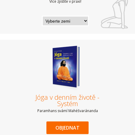
Více zjistíte v praxi!
Jóga v denním životě -
Systém
Paramhans svámí Mahéšvaránanda
OBJEDNAT