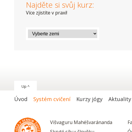
Najděte si svůj kurz:
Více zjistíte v praxi!
Up ^
Úvod
Systém cvičení
Kurzy jógy
Aktuality
Višvaguru Mahéšvaránanda
F
Skryté síly v člověku
Ó