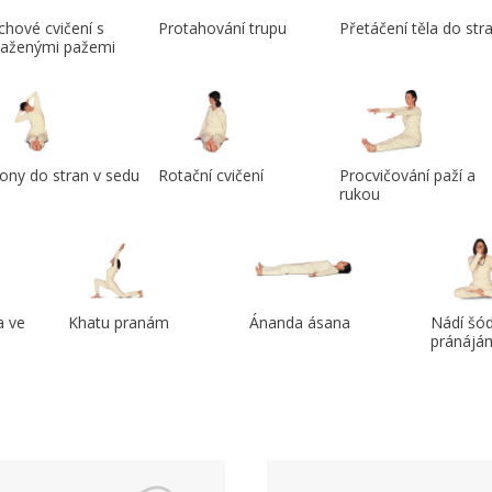
hové cvičení s
Protahování trupu
Přetáčení těla do str
taženými pažemi
ony do stran v sedu
Rotační cvičení
Procvičování paží a
rukou
a ve
Khatu pranám
Ánanda ásana
Nádí šó
pránájá