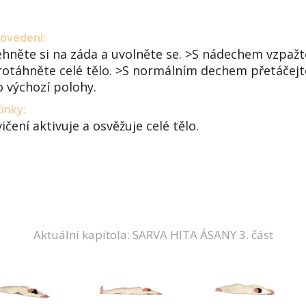
ovedení:
ehněte si na záda a uvolněte se. >S nádechem vzpažte
rotáhněte celé tělo. >S normálním dechem přetáčejte
o výchozí polohy.
inky:
ičení aktivuje a osvěžuje celé tělo.
Aktuální kapitola: SARVA HITA ÁSANY 3. část