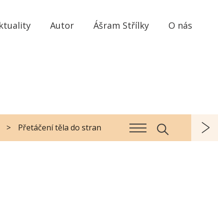
ktuality
Autor
Ášram Střílky
O nás
Přetáčení těla do stran