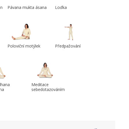
an
Pávana mukta ásana
Loďka
Poloviční motýlek
Předpažování
dhana
Meditace
ma
sebedotazováním