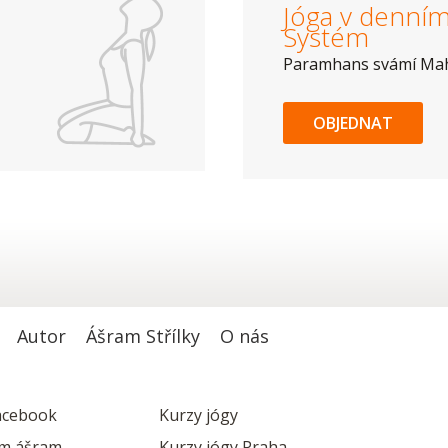
Jóga v denním 
Systém
Paramhans svámí Ma
OBJEDNAT
Autor
Ášram Střílky
O nás
acebook
Kurzy jógy
m ášram
Kurzy jógy Praha