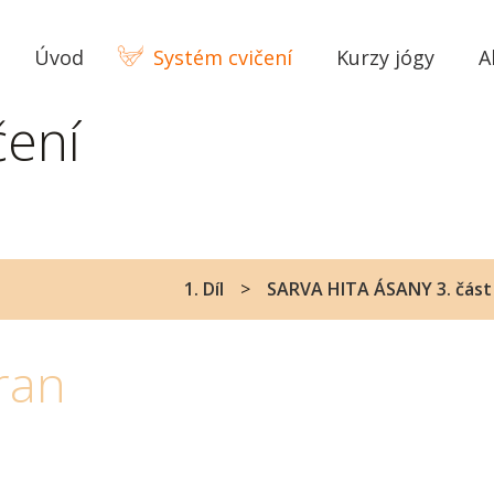
Úvod
Systém cvičení
Kurzy jógy
A
čení
1. Díl
SARVA HITA ÁSANY 3. část
ran