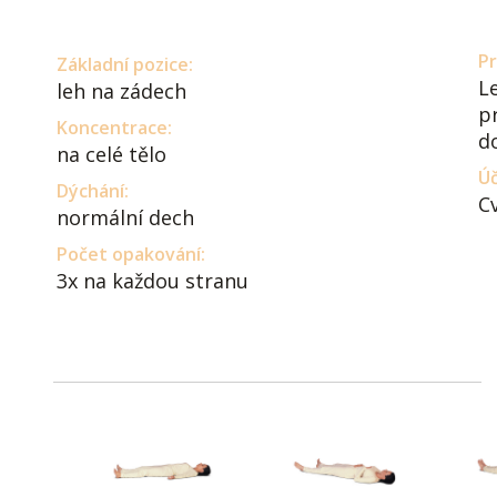
Pr
Základní pozice:
L
leh na zádech
p
Koncentrace:
d
na celé tělo
Úč
Dýchání:
Cv
normální dech
Počet opakování:
3x na každou stranu