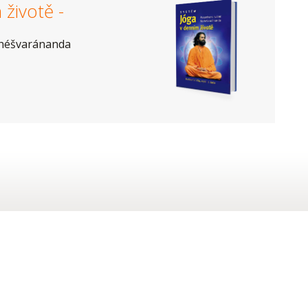
životě -
héšvaránanda