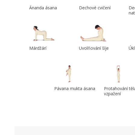
Ánanda ásana
Dechové cvičení
Dec
na
Márdžárí
Uvolňování šíje
Úkl
Pávana mukta ásana
Protahování těl
vzpažení