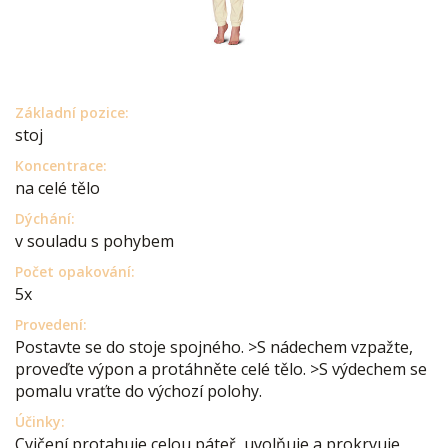
Základní pozice:
stoj
Koncentrace:
na celé tělo
Dýchání:
v souladu s pohybem
Počet opakování:
5x
Provedení:
Postavte se do stoje spojného. >S nádechem vzpažte,
proveďte výpon a protáhněte celé tělo. >S výdechem se
pomalu vraťte do výchozí polohy.
Účinky:
Cvičení protahuje celou páteř, uvolňuje a prokrvuje