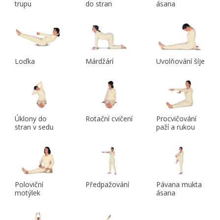
trupu
do stran
ásana
Loďka
Márdžárí
Uvolňování šíje
Úklony do
Rotační cvičení
Procvičování
stran v sedu
paží a rukou
Poloviční
Předpažování
Pávana mukta
motýlek
ásana