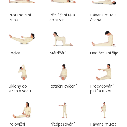
Protahování
Přetáčení těla
Pávana mukta
trupu
do stran
ásana
Loďka
Márdžárí
Uvolňování šíje
Úklony do
Rotační cvičení
Procvičování
stran v sedu
paží a rukou
Poloviční
Předpažování
Pávana mukta