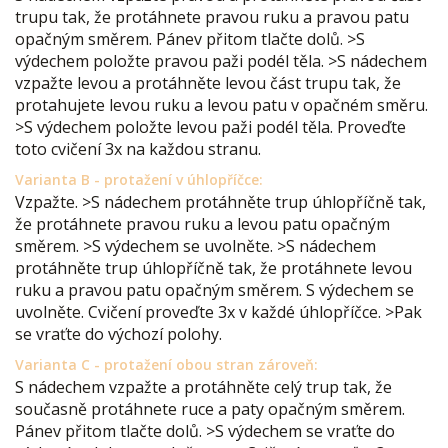
trupu tak, že protáhnete pravou ruku a pravou patu
opačným směrem. Pánev přitom tlačte dolů. >S
výdechem položte pravou paži podél těla. >S nádechem
vzpažte levou a protáhněte levou část trupu tak, že
protahujete levou ruku a levou patu v opačném směru.
>S výdechem položte levou paži podél těla. Proveďte
toto cvičení 3x na každou stranu.
Varianta B - protažení v úhlopříčce:
Vzpažte. >S nádechem protáhněte trup úhlopříčně tak,
že protáhnete pravou ruku a levou patu opačným
směrem. >S výdechem se uvolněte. >S nádechem
protáhněte trup úhlopříčně tak, že protáhnete levou
ruku a pravou patu opačným směrem. S výdechem se
uvolněte. Cvičení proveďte 3x v každé úhlopříčce. >Pak
se vraťte do výchozí polohy.
Varianta C - protažení obou stran zároveň:
S nádechem vzpažte a protáhněte celý trup tak, že
současně protáhnete ruce a paty opačným směrem.
Pánev přitom tlačte dolů. >S výdechem se vraťte do