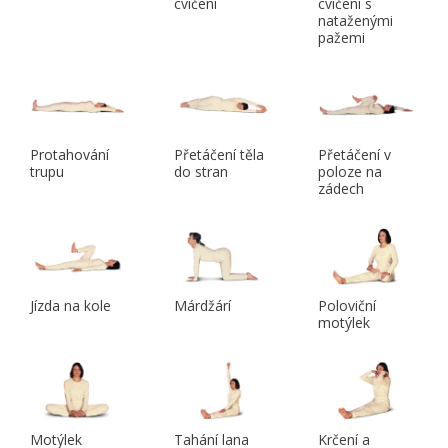
cvičení
cvičení s
nataženými
pažemi
Protahování
Přetáčení těla
Přetáčení v
trupu
do stran
poloze na
zádech
Jízda na kole
Márdžárí
Poloviční
motýlek
Motýlek
Tahání lana
Krčení a