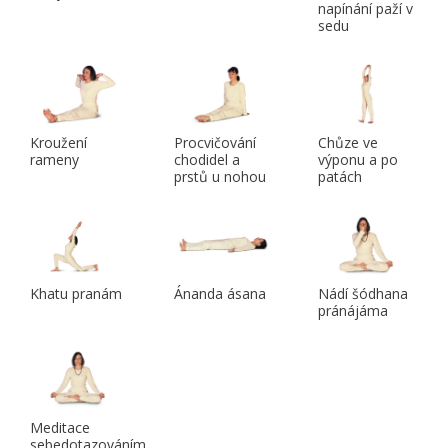
napínání paží v
sedu
Kroužení
Procvičování
Chůze ve
rameny
chodidel a
výponu a po
prstů u nohou
patách
Khatu pranám
Ánanda ásana
Nádí šódhana
pránájáma
Meditace
sebedotazováním