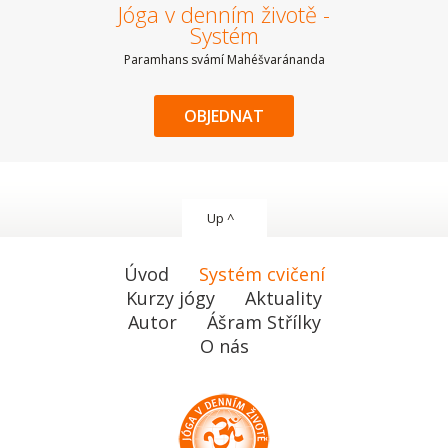
Jóga v denním životě -
Systém
Paramhans svámí Mahéšvaránanda
OBJEDNAT
Up ^
Úvod
Systém cvičení
Kurzy jógy
Aktuality
Autor
Ášram Střílky
O nás