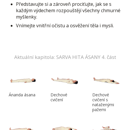
Představujte si a zároveň prociťujte, jak se s
každým výdechem rozpouštějí všechny chmurné
myšlenky.
Vnímejte vnitřní očistu a osvěžení těla i mysli.
Aktuální kapitola: SARVA HITA ÁSANY 4. část
Ánanda ásana
Dechové
Dechové
cvičení
cvičení s
nataženými
pažemi