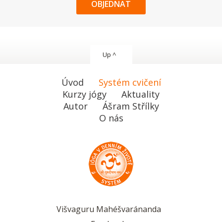
OBJEDNAT
Up ^
Úvod
Systém cvičení
Kurzy jógy
Aktuality
Autor
Ášram Střílky
O nás
Višvaguru Mahéšvaránanda