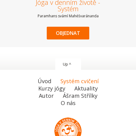
Jóga v denním životě -
Systém
Paramhans svámí Mahéšvaránanda
OBJEDNAT
Up ^
Úvod
Systém cvičení
Kurzy jógy
Aktuality
Autor
Ášram Střílky
O nás