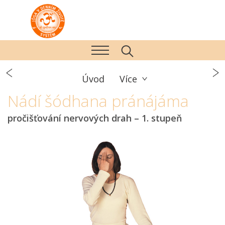
Úvod
Více
Nádí šódhana pránájáma
pročišťování nervových drah – 1. stupeň