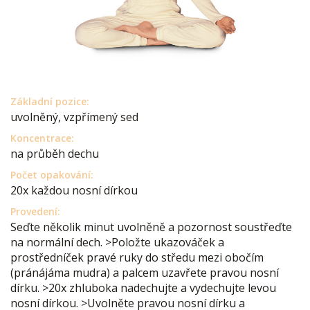
Základní pozice:
uvolněný, vzpřímený sed
Koncentrace:
na průběh dechu
Počet opakování:
20x každou nosní dírkou
Provedení:
Seďte několik minut uvolněně a pozornost soustřeďte
na normální dech. >Položte ukazováček a
prostředníček pravé ruky do středu mezi obočím
(pránájáma mudra) a palcem uzavřete pravou nosní
dírku. >20x zhluboka nadechujte a vydechujte levou
nosní dírkou. >Uvolněte pravou nosní dírku a