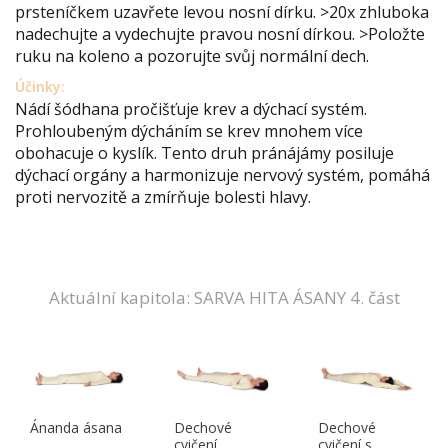
prsteníčkem uzavřete levou nosní dírku. >20x zhluboka
nadechujte a vydechujte pravou nosní dírkou. >Položte
ruku na koleno a pozorujte svůj normální dech.
Účinky:
Nádí šódhana pročišťuje krev a dýchací systém.
Prohloubeným dýcháním se krev mnohem více
obohacuje o kyslík. Tento druh pránájámy posiluje
dýchací orgány a harmonizuje nervový systém, pomáhá
proti nervozitě a zmírňuje bolesti hlavy.
Aktuální kapitola: SARVA HITA ÁSANY 4. část
Ánanda ásana
Dechové
Dechové
cvičení
cvičení s