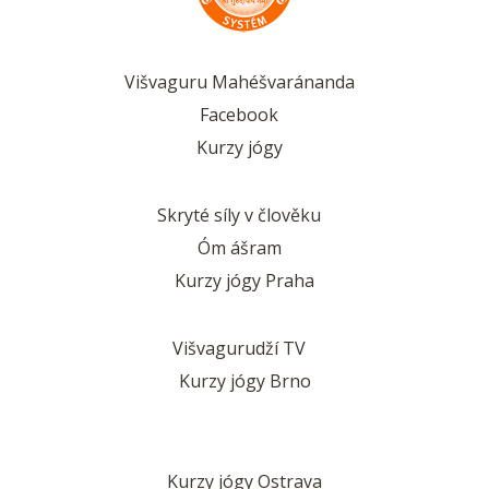
Višvaguru Mahéšvaránanda
Facebook
Kurzy jógy
Skryté síly v člověku
Óm ášram
Kurzy jógy Praha
Višvagurudží TV
Kurzy jógy Brno
Kurzy jógy Ostrava