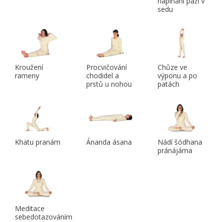
napínání paží v
sedu
Kroužení
Procvičování
Chůze ve
rameny
chodidel a
výponu a po
prstů u nohou
patách
Khatu pranám
Ánanda ásana
Nádí šódhana
pránájáma
Meditace
sebedotazováním