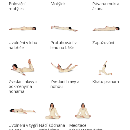
Poloviční
Motýlek
Pávana mukta
motýlek
ásana
Uvolnění v lehu
Protahování v
Zapažování
na břiše
lehu na břiše
Zvedání hlavy s
Zvedání hlavy a
Khatu pranám
pokrčenýma
nohou
nohama
Uvolnění v tygří
Nádí šódhana
Meditace