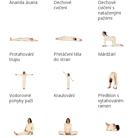
Ánanda ásana
Dechové
Dechové
cvičení
cvičení s
nataženými
pažemi
Protahování
Přetáčení těla
Márdžárí
trupu
do stran
Vodorovné
Kraulování
Předklon s
pohyby paží
vytahováním
ramen