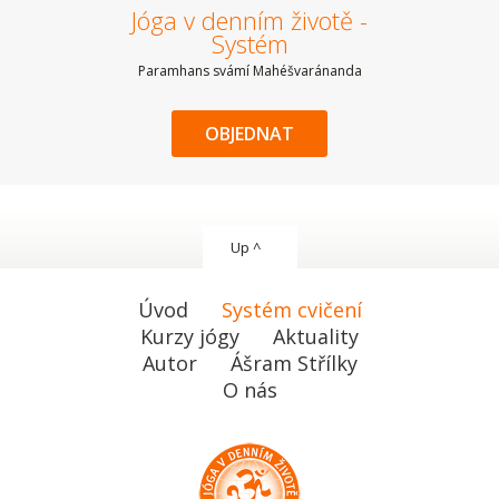
Jóga v denním životě -
Systém
Paramhans svámí Mahéšvaránanda
OBJEDNAT
Up ^
Úvod
Systém cvičení
Kurzy jógy
Aktuality
Autor
Ášram Střílky
O nás