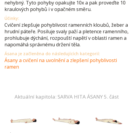
nehybný. Tyto pohyby opakujte 10x a pak proveďte 10
kraulových pohybů i v opačném směru.
Účinky:
Cvičení zlepšuje pohyblivost ramenních kloubů, žeber a
hrudní páteře. Posiluje svaly paží a pletence ramenního,
prohlubuje dýchání, rozpouští napětí v oblasti ramen a
napomáhá správnému držení těla.
Ásana je začleněna do následujících kategorií:
Ásany a cvičení na uvolnění a zlepšení pohyblivosti
ramen
Aktuální kapitola: SARVA HITA ÁSANY 5. část