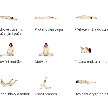
hové cvičení s
Protahování trupu
Přetáčení těla do str
taženými pažemi
oviční motýlek
Motýlek
Pávana mukta ásana
dání hlavy a nohou
Khatu pranám
Uvolnění v tygří polo