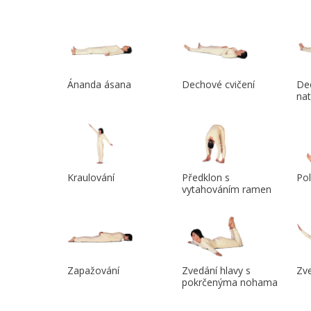
Ánanda ásana
Dechové cvičení
Dec
na
Kraulování
Předklon s
Pol
vytahováním ramen
Zapažování
Zvedání hlavy s
Zve
pokrčenýma nohama