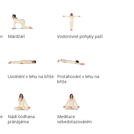
an
Márdžárí
Vodorovné pohyby paží
Uvolnění v lehu na břiše
Protahování v lehu na
břiše
ze
Nádí šódhana
Meditace
pránájáma
sebedotazováním