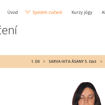
Úvod
Systém cvičení
Kurzy jógy
A
čení
1. Díl
SARVA HITA ÁSANY 5. část