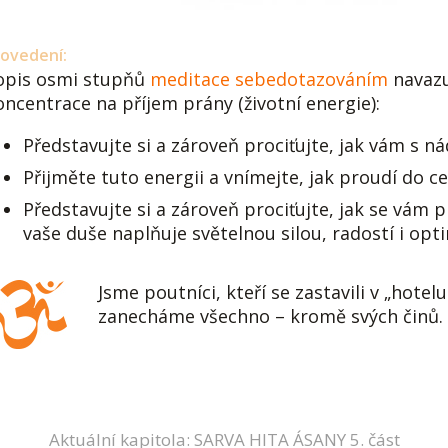
ovedení:
opis osmi stupňů
meditace sebedotazováním
navazu
oncentrace na příjem prány (životní energie):
Představujte si a zároveň prociťujte, jak vám s 
Přijměte tuto energii a vnímejte, jak proudí do c
Představujte si a zároveň prociťujte, jak se vám
vaše duše naplňuje světelnou silou, radostí i op
Jsme poutníci, kteří se zastavili v „hotel
zanecháme všechno – kromě svých činů.
Aktuální kapitola: SARVA HITA ÁSANY 5. část