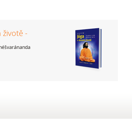
životě -
héšvaránanda