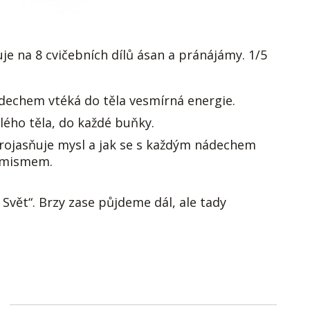
je na 8 cvičebních dílů ásan a pránájámy. 1/5
nádechem vtéká do těla vesmírná energie.
elého těla, do každé buňky.
 projasňuje mysl a jak se s každým nádechem
timismem.
u Svět“. Brzy zase půjdeme dál, ale tady