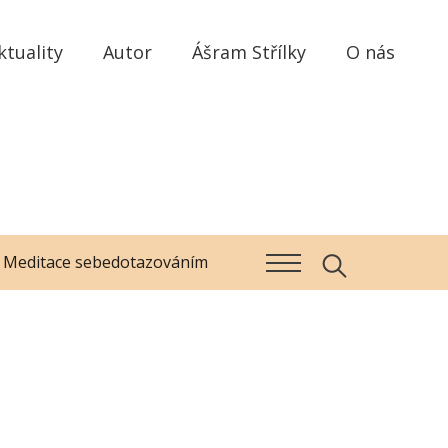
ktuality
Autor
Ášram Střílky
O nás
Meditace sebedotazováním