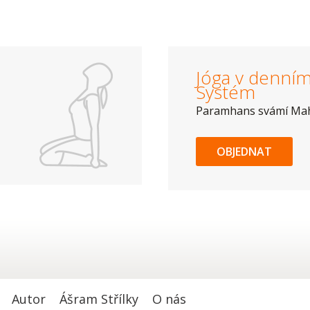
Jóga v denním 
Systém
Paramhans svámí Ma
OBJEDNAT
Autor
Ášram Střílky
O nás