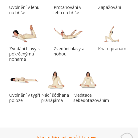
Uvolnění v lehu
Protahování v
Zapažování
na břiše
lehu na břiše
Zvedání hlavy s
Zvedání hlavy a
Khatu pranám
pokrčenýma
nohou
nohama
Uvolnění v tygří
Nádí šódhana
Meditace
poloze
pránájáma
sebedotazováním