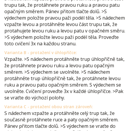
trupu tak, že protáhnete pravou ruku a pravou patu
opačným směrem. Pánev přitom tlačte dolů. >S
výdechem položte pravou paži podél těla. >S nádechem
vzpažte levou a protáhněte levou část trupu tak, že
protahujete levou ruku a levou patu v opačném směru.
>S výdechem položte levou paži podél těla. Proveďte
toto cvičení 3x na každou stranu.
Varianta B - protažení v úhlopříčce:
Vzpažte. >S nádechem protáhněte trup úhlopříčně tak,
že protáhnete pravou ruku a levou patu opačným
směrem. >S výdechem se uvolněte. >S nádechem
protáhněte trup úhlopříčně tak, že protáhnete levou
ruku a pravou patu opačným směrem. S výdechem se
uvolněte. Cvičení proveďte 3x v každé úhlopříčce. >Pak
se vraťte do výchozí polohy.
Varianta C - protažení obou stran zároveň:
S nádechem vzpažte a protáhněte celý trup tak, že
současně protáhnete ruce a paty opačným směrem.
Pánev přitom tlačte dolů. >S výdechem se vraťte do