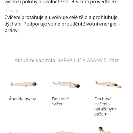
výchozí polohy a uvolněte se. >Cvičení proveďte 3x.
Účinky:
Cvičení protahuje a uvolňuje celé tělo a prohlubuje
dýchání. Podporuje volné proudění životní energie –
prány.
Aktuální kapitola: SARVA HITA ÁSANY 5. část
Ánanda ásana
Dechové
Dechové
cvičení
cvičení s
nataženými
pažemi