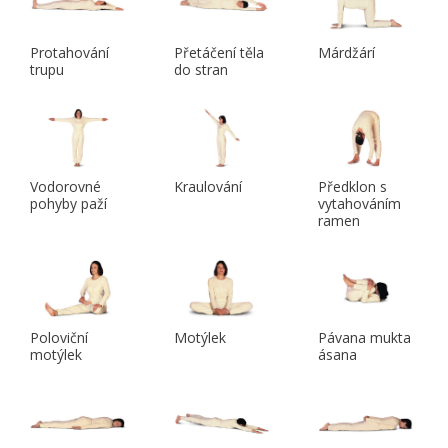
Protahování
Přetáčení těla
Márdžárí
trupu
do stran
Vodorovné
Kraulování
Předklon s
pohyby paží
vytahováním
ramen
Poloviční
Motýlek
Pávana mukta
motýlek
ásana