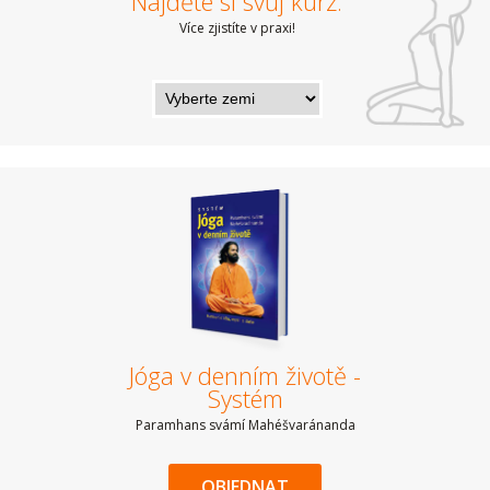
Najděte si svůj kurz:
Více zjistíte v praxi!
Jóga v denním životě -
Systém
Paramhans svámí Mahéšvaránanda
OBJEDNAT