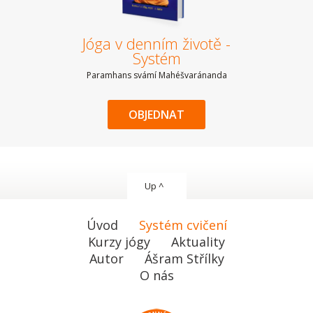
Jóga v denním životě -
Systém
Paramhans svámí Mahéšvaránanda
OBJEDNAT
Up ^
Úvod
Systém cvičení
Kurzy jógy
Aktuality
Autor
Ášram Střílky
O nás