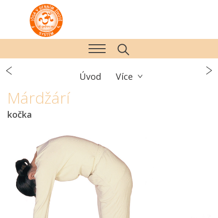
Úvod
Více
Márdžárí
kočka