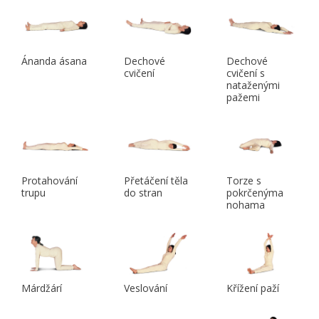
Ánanda ásana
Dechové
Dechové
cvičení
cvičení s
nataženými
pažemi
Protahování
Přetáčení těla
Torze s
trupu
do stran
pokrčenýma
nohama
Márdžárí
Veslování
Křížení paží