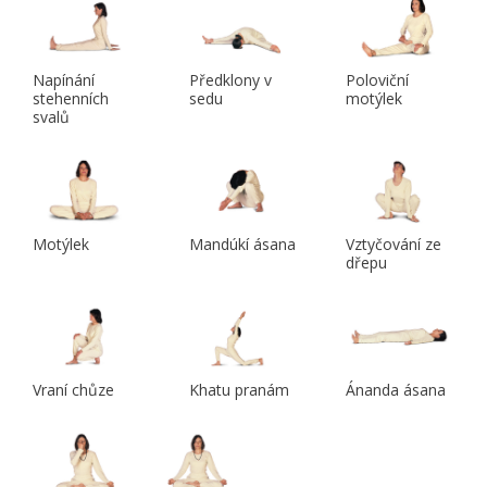
Napínání
Předklony v
Poloviční
stehenních
sedu
motýlek
svalů
Motýlek
Mandúkí ásana
Vztyčování ze
dřepu
Vraní chůze
Khatu pranám
Ánanda ásana