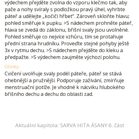
výdechem přejděte zvolna do vzporu klečmo tak, aby
paže a nohy svíraly s podložkou pravý úhel, vyhrbte
páteř a udělejte „kočičí hřbet“. Zároveň skloňte hlavu;
pohled směřuje k pupku. >S nádechem prohněte páteř,
hlava se zvedá do záklonu, břišní svaly jsou uvolněné.
Pohled směřuje co nejvíce vzhůru, tím se protahuje
přední strana hrudníku. Proveďte stejné pohyby ještě
3x v rytmu dechu. >S nádechem přejděte do kleku a
předpažte. >S výdechem zaujměte výchozí polohu.
Účinky:
Cvičení uvolňuje svaly podél páteře, páteř se stává
ohebnější a pružnější. Podporuje zažívání, zmírňuje
menstruační potíže. Je vhodné k nácviku hlubokého
břišního dechu a dechu do oblasti zad.
Aktuální kapitola: SARVA HITA ÁSANY 6. část