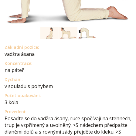
Základní pozice:
vadžra ásana
Koncentrace:
na páteř
Dýchání:
v souladu s pohybem
Počet opakování:
3 kola
Provedení:
Posaďte se do vadžra ásany, ruce spočívají na stehnech,
trup je vzpřímený a uvolněný. >S nádechem předpažte
dlaněmi dolů a s rovnými zády přejděte do kleku. >S