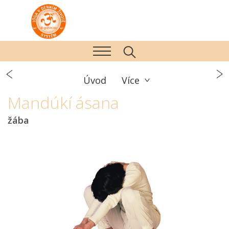
Úvod
Více
Mandúkí ásana
žába