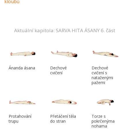
kloubů
Aktuální kapitola: SARVA HITA ÁSANY 6. část
Ánanda ásana
Dechové
Dechové
cvičení
cvičení s
nataženými
pažemi
Protahování
Přetáčení těla
Torze s
trupu
do stran
pokrčenýma
nohama