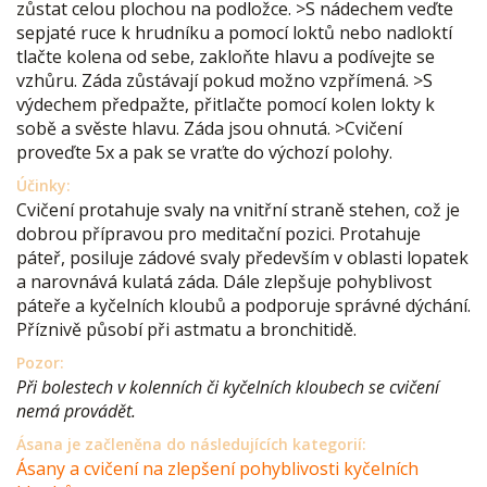
zůstat celou plochou na podložce. >S nádechem veďte
sepjaté ruce k hrudníku a pomocí loktů nebo nadloktí
tlačte kolena od sebe, zakloňte hlavu a podívejte se
vzhůru. Záda zůstávají pokud možno vzpřímená. >S
výdechem předpažte, přitlačte pomocí kolen lokty k
sobě a svěste hlavu. Záda jsou ohnutá. >Cvičení
proveďte 5x a pak se vraťte do výchozí polohy.
Účinky:
Cvičení protahuje svaly na vnitřní straně stehen, což je
dobrou přípravou pro meditační pozici. Protahuje
páteř, posiluje zádové svaly především v oblasti lopatek
a narovnává kulatá záda. Dále zlepšuje pohyblivost
páteře a kyčelních kloubů a podporuje správné dýchání.
Příznivě působí při astmatu a bronchitidě.
Pozor:
Při bolestech v kolenních či kyčelních kloubech se cvičení
nemá provádět.
Ásana je začleněna do následujících kategorií:
Ásany a cvičení na zlepšení pohyblivosti kyčelních