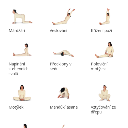
Márdžárí
Veslování
Křížení paží
Napínání
Předklony v
Poloviční
stehenních
sedu
motýlek
svalů
Motýlek
Mandúkí ásana
Vztyčování ze
dřepu