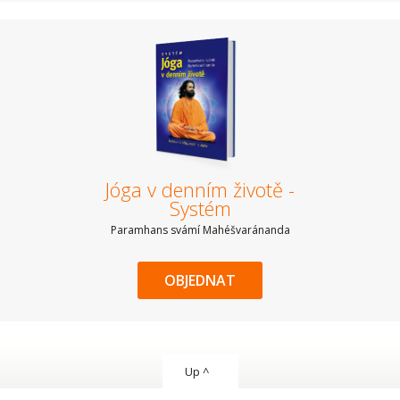
Jóga v denním životě -
Systém
Paramhans svámí Mahéšvaránanda
OBJEDNAT
Up ^