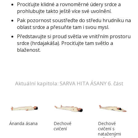
Prociťujte klidné a rovnoměrné údery srdce a
prohlubujte takto ještě více své uvolnění.
Pak pozornost soustřeďte do středu hrudníku na
oblast srdce a přesuňte tam i svou mysl.
Představujte si proud světla ve vnitřním prostoru
srdce (hrdajakáša). Prociťujte tam světlo a
blaženost.
Aktuální kapitola: SARVA HITA ÁSANY 6. část
Ánanda ásana
Dechové
Dechové
cvičení
cvičení s
nataženými