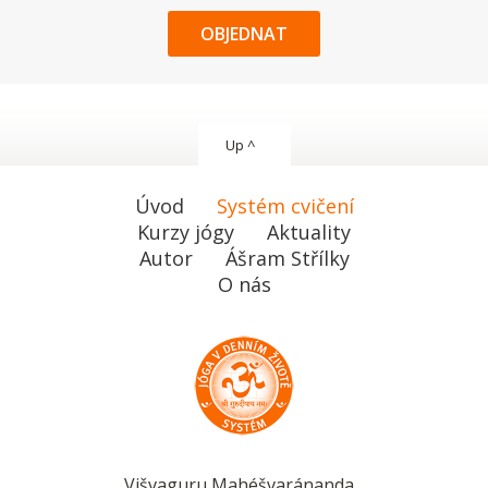
OBJEDNAT
Up ^
Úvod
Systém cvičení
Kurzy jógy
Aktuality
Autor
Ášram Střílky
O nás
Višvaguru Mahéšvaránanda