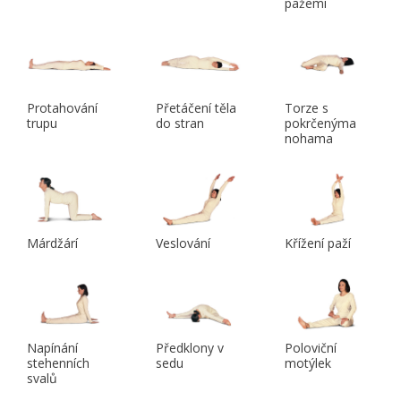
pažemi
Protahování
Přetáčení těla
Torze s
trupu
do stran
pokrčenýma
nohama
Márdžárí
Veslování
Křížení paží
Napínání
Předklony v
Poloviční
stehenních
sedu
motýlek
svalů