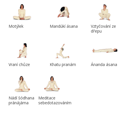
Motýlek
Mandúkí ásana
Vztyčování ze
dřepu
Vraní chůze
Khatu pranám
Ánanda ásana
Nádí šódhana
Meditace
pránájáma
sebedotazováním