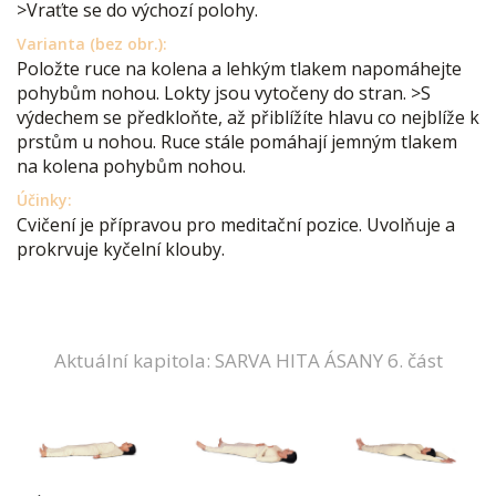
>Vraťte se do výchozí polohy.
Varianta (bez obr.):
Položte ruce na kolena a lehkým tlakem napomáhejte
pohybům nohou. Lokty jsou vytočeny do stran. >S
výdechem se předkloňte, až přiblížíte hlavu co nejblíže k
prstům u nohou. Ruce stále pomáhají jemným tlakem
na kolena pohybům nohou.
Účinky:
Cvičení je přípravou pro meditační pozice. Uvolňuje a
prokrvuje kyčelní klouby.
Aktuální kapitola: SARVA HITA ÁSANY 6. část