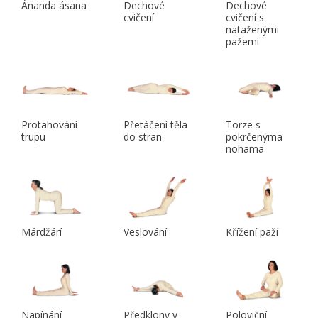
Ánanda ásana
Dechové
Dechové
cvičení
cvičení s
nataženými
pažemi
Protahování
Přetáčení těla
Torze s
trupu
do stran
pokrčenýma
nohama
Márdžárí
Veslování
Křížení paží
Napínání
Předklony v
Poloviční