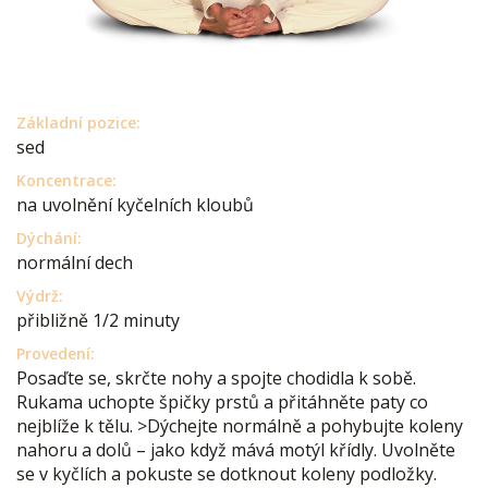
Základní pozice:
sed
Koncentrace:
na uvolnění kyčelních kloubů
Dýchání:
normální dech
Výdrž:
přibližně 1/2 minuty
Provedení:
Posaďte se, skrčte nohy a spojte chodidla k sobě.
Rukama uchopte špičky prstů a přitáhněte paty co
nejblíže k tělu. >Dýchejte normálně a pohybujte koleny
nahoru a dolů – jako když mává motýl křídly. Uvolněte
se v kyčlích a pokuste se dotknout koleny podložky.