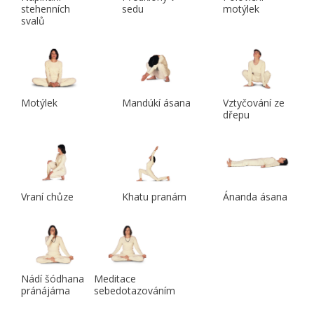
stehenních
sedu
motýlek
svalů
Motýlek
Mandúkí ásana
Vztyčování ze
dřepu
Vraní chůze
Khatu pranám
Ánanda ásana
Nádí šódhana
Meditace
pránájáma
sebedotazováním