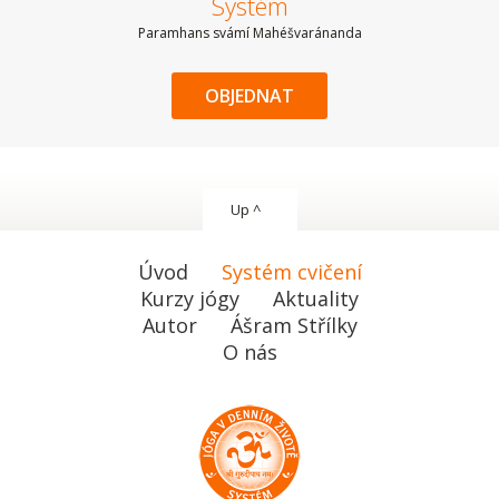
Systém
Paramhans svámí Mahéšvaránanda
OBJEDNAT
Up ^
Úvod
Systém cvičení
Kurzy jógy
Aktuality
Autor
Ášram Střílky
O nás