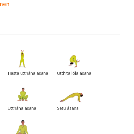
amen
a
Hasta utthána ásana
Utthita lóla ásana
Utthána ásana
Sétu ásana