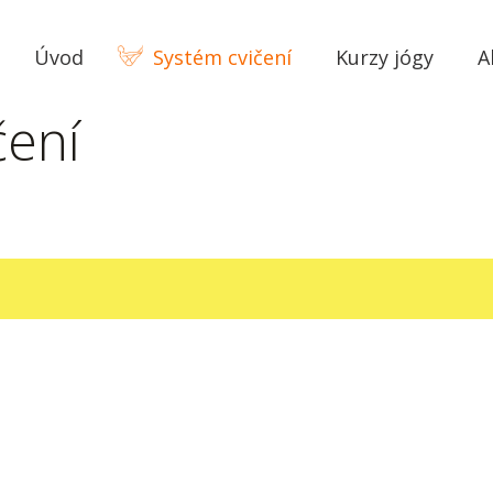
Úvod
Systém cvičení
Kurzy jógy
A
čení