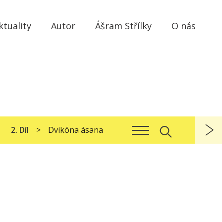
ktuality
Autor
Ášram Střílky
O nás
2. Díl
Dvikóna ásana