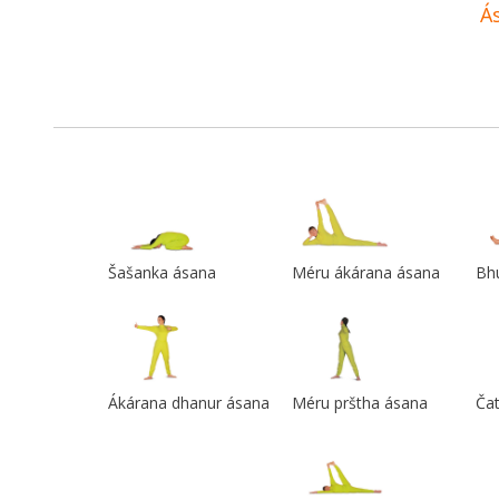
Á
Šašanka ásana
Méru ákárana ásana
Bh
Ákárana dhanur ásana
Méru prštha ásana
Ča