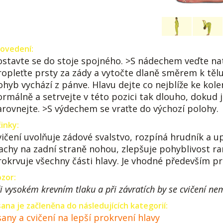
ovedení:
ostavte se do stoje spojného. >S nádechem veďte n
ropleťte prsty za zády a vytočte dlaně směrem k těl
ohyb vychází z pánve. Hlavu dejte co nejblíže ke kol
ormálně a setrvejte v této pozici tak dlouho, dokud
arovnejte. >S výdechem se vraťte do výchozí polohy.
inky:
vičení uvolňuje zádové svalstvo, rozpíná hrudník a up
lachy na zadní straně nohou, zlepšuje pohyblivost r
rokrvuje všechny části hlavy. Je vhodné především pr
zor:
i vysokém krevním tlaku a při závratích by se cvičení ne
ana je začleněna do následujících kategorií:
any a cvičení na lepší prokrvení hlavy