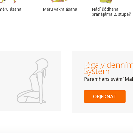
méru ásana
Méru vakra ásana
Nádí šódhana
pránájáma 2. stupeň
Jóga v denním 
Systém
Paramhans svámí Ma
OBJEDNAT