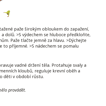
atažené paže širokým obloukem do zapažení,
u a dolů. >S výdechem se hluboce předkloňte,
enům. Paže tlačte jemně za hlavu. >Dýchejte
 je to příjemné. >S nádechem se pomalu
ravuje vadné držení těla. Protahuje svaly a
amenních kloubů, reguluje krevní oběh a
o děti v období růstu.
mělo provádět.