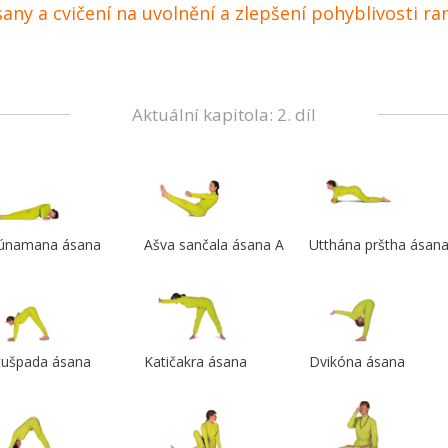
sany a cvičení na uvolnění a zlepšení pohyblivosti r
Aktuální kapitola: 2. díl
únamana ásana
Ašva sančala ásana A
Utthána prštha ásan
tušpada ásana
Katičakra ásana
Dvikóna ásana