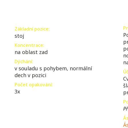
Pr
Základní pozice:
P
stoj
p
Koncentrace:
p
na oblast zad
n
Dýchání:
n
v souladu s pohybem, normální
Úč
dech v pozici
C
Počet opakování:
š
3x
p
Po
Př
Ás
Ás