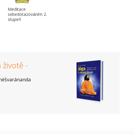
Meditace
sebedotazováním 2.
stupeň
životě -
héšvaránanda