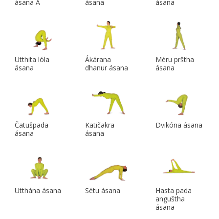
ásana A
ásana
ásana
Utthita lóla
Ákárana
Méru prštha
ásana
dhanur ásana
ásana
Čatušpada
Katičakra
Dvikóna ásana
ásana
ásana
Utthána ásana
Sétu ásana
Hasta pada
anguštha
ásana