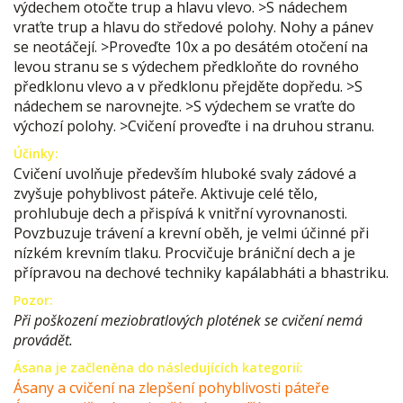
výdechem otočte trup a hlavu vlevo. >S nádechem
vraťte trup a hlavu do středové polohy. Nohy a pánev
se neotáčejí. >Proveďte 10x a po desátém otočení na
levou stranu se s výdechem předkloňte do rovného
předklonu vlevo a v předklonu přejděte dopředu. >S
nádechem se narovnejte. >S výdechem se vraťte do
výchozí polohy. >Cvičení proveďte i na druhou stranu.
Účinky:
Cvičení uvolňuje především hluboké svaly zádové a
zvyšuje pohyblivost páteře. Aktivuje celé tělo,
prohlubuje dech a přispívá k vnitřní vyrovnanosti.
Povzbuzuje trávení a krevní oběh, je velmi účinné při
nízkém krevním tlaku. Procvičuje brániční dech a je
přípravou na dechové techniky kapálabháti a bhastriku.
Pozor:
Při poškození meziobratlových plotének se cvičení nemá
provádět.
Ásana je začleněna do následujících kategorií:
Ásany a cvičení na zlepšení pohyblivosti páteře