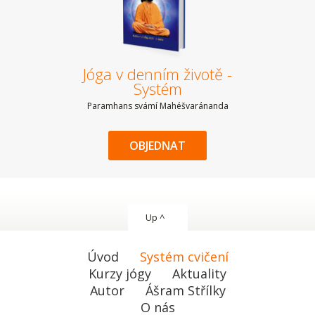
Jóga v denním životě -
Systém
Paramhans svámí Mahéšvaránanda
OBJEDNAT
Up ^
Úvod
Systém cvičení
Kurzy jógy
Aktuality
Autor
Ášram Střílky
O nás