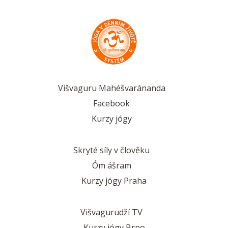
Višvaguru Mahéšvaránanda
Facebook
Kurzy jógy
Skryté síly v člověku
Óm ášram
Kurzy jógy Praha
Višvagurudží TV
Kurzy jógy Brno