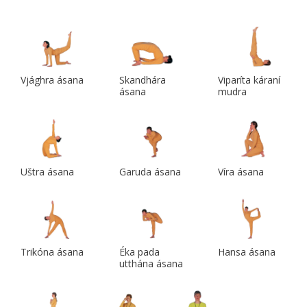
Vjághra ásana
Skandhára
Viparíta káraní
ásana
mudra
Uštra ásana
Garuda ásana
Víra ásana
Trikóna ásana
Éka pada
Hansa ásana
utthána ásana