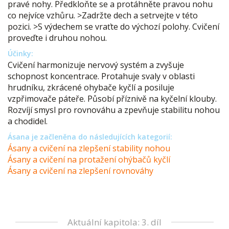
pravé nohy. Předkloňte se a protáhněte pravou nohu
co nejvíce vzhůru. >Zadržte dech a setrvejte v této
pozici. >S výdechem se vraťte do výchozí polohy. Cvičení
proveďte i druhou nohou.
Účinky:
Cvičení harmonizuje nervový systém a zvyšuje
schopnost koncentrace. Protahuje svaly v oblasti
hrudníku, zkrácené ohybače kyčlí a posiluje
vzpřimovače páteře. Působí příznivě na kyčelní klouby.
Rozvíjí smysl pro rovnováhu a zpevňuje stabilitu nohou
a chodidel.
Ásana je začleněna do následujících kategorií:
Ásany a cvičení na zlepšení stability nohou
Ásany a cvičení na protažení ohýbačů kyčlí
Ásany a cvičení na zlepšení rovnováhy
Aktuální kapitola: 3. díl