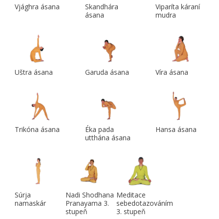
Vjághra ásana
Skandhára
Viparíta káraní
ásana
mudra
Uštra ásana
Garuda ásana
Víra ásana
Trikóna ásana
Éka pada
Hansa ásana
utthána ásana
Súrja
Nadi Shodhana
Meditace
namaskár
Pranayama 3.
sebedotazováním
stupeň
3. stupeň