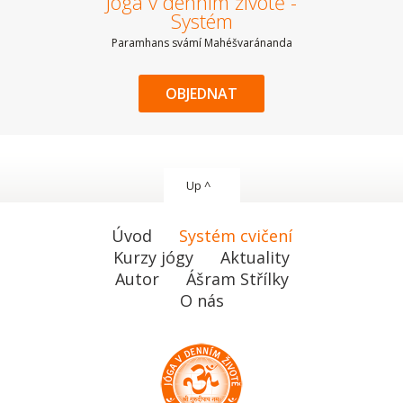
Jóga v denním životě -
Systém
Paramhans svámí Mahéšvaránanda
OBJEDNAT
Up ^
Úvod
Systém cvičení
Kurzy jógy
Aktuality
Autor
Ášram Střílky
O nás