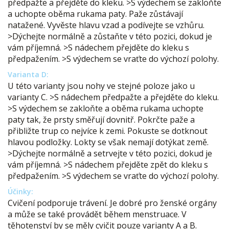
předpažte a přejděte do kleku. >S výdechem se zakloňte
a uchopte oběma rukama paty. Paže zůstávají
natažené. Vyvěste hlavu vzad a podívejte se vzhůru.
>Dýchejte normálně a zůstaňte v této pozici, dokud je
vám příjemná. >S nádechem přejděte do kleku s
předpažením. >S výdechem se vraťte do výchozí polohy.
Varianta D:
U této varianty jsou nohy ve stejné poloze jako u
varianty C. >S nádechem předpažte a přejděte do kleku.
>S výdechem se zakloňte a oběma rukama uchopte
paty tak, že prsty směřují dovnitř. Pokrčte paže a
přibližte trup co nejvíce k zemi. Pokuste se dotknout
hlavou podložky. Lokty se však nemají dotýkat země.
>Dýchejte normálně a setrvejte v této pozici, dokud je
vám příjemná. >S nádechem přejděte zpět do kleku s
předpažením. >S výdechem se vraťte do výchozí polohy.
Účinky:
Cvičení podporuje trávení. Je dobré pro ženské orgány
a může se také provádět během menstruace. V
těhotenství by se měly cvičit pouze varianty A a B.