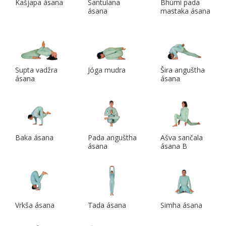
Kašjapa ásana
Santulana
Bhúmi pada
ásana
mastaka ásana
Supta vadžra
Jóga mudra
Šira anguštha
ásana
ásana
Baka ásana
Pada anguštha
Ašva sančala
ásana
ásana B
Vrkša ásana
Tada ásana
Simha ásana