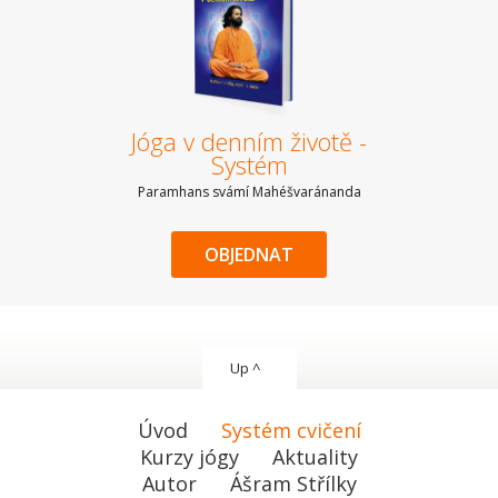
Jóga v denním životě -
Systém
Paramhans svámí Mahéšvaránanda
OBJEDNAT
Up ^
Úvod
Systém cvičení
Kurzy jógy
Aktuality
Autor
Ášram Střílky