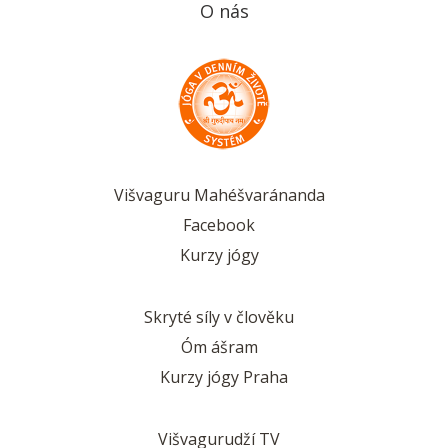
O nás
Višvaguru Mahéšvaránanda
Facebook
Kurzy jógy
Skryté síly v člověku
Óm ášram
Kurzy jógy Praha
Višvagurudží TV