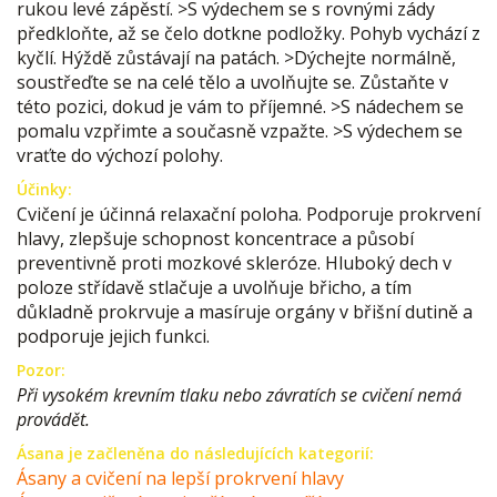
rukou levé zápěstí. >S výdechem se s rovnými zády
předkloňte, až se čelo dotkne podložky. Pohyb vychází z
kyčlí. Hýždě zůstávají na patách. >Dýchejte normálně,
soustřeďte se na celé tělo a uvolňujte se. Zůstaňte v
této pozici, dokud je vám to příjemné. >S nádechem se
pomalu vzpřimte a současně vzpažte. >S výdechem se
vraťte do výchozí polohy.
Účinky:
Cvičení je účinná relaxační poloha. Podporuje prokrvení
hlavy, zlepšuje schopnost koncentrace a působí
preventivně proti mozkové skleróze. Hluboký dech v
poloze střídavě stlačuje a uvolňuje břicho, a tím
důkladně prokrvuje a masíruje orgány v břišní dutině a
podporuje jejich funkci.
Pozor:
Při vysokém krevním tlaku nebo závratích se cvičení nemá
provádět.
Ásana je začleněna do následujících kategorií:
Ásany a cvičení na lepší prokrvení hlavy