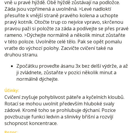
vně u pravé hýždě. Obě hýždě zůstávají na podložce.
Záda jsou vzpřímená a uvolněná. >Levé nadloktí
přesuňte k vnější straně pravého kolena a uchopte
pravý kotník. Otočte trup co nejvíce vpravo, skrčenou
pravou paži si položte za záda a podívejte se přes pravé
rameno. >Dýchejte normálně a několik minut zůstaňte
v této poloze. Uvolněte celé tělo. Pak se opět pomalu
vraťte do výchozí polohy. Zacvičte cvičení také na
druhou stranu.
Zpočátku proveďte ásanu 3x bez delší výdrže, a až
ji zvládnete, zůstaňte v pozici několik minut a
normálně dýchejte.
Účinky:
Cvičení zvyšuje pohyblivost páteře a kyčelních kloubů.
Rotací se mohou uvolnit především hluboké svaly
zádové. Kromě toho se prohlubuje dýchaní. Pozice
povzbuzuje funkci ledvin a slinivky břišní a rozvíjí
schopnost koncentrace.
Pozor: