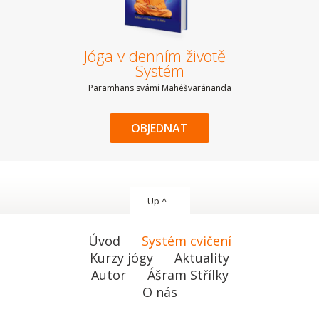
Jóga v denním životě -
Systém
Paramhans svámí Mahéšvaránanda
OBJEDNAT
Up ^
Úvod
Systém cvičení
Kurzy jógy
Aktuality
Autor
Ášram Střílky
O nás