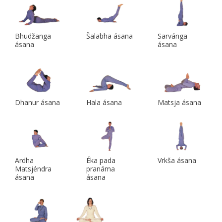
Bhudžanga
Šalabha ásana
Sarvánga
ásana
ásana
Dhanur ásana
Hala ásana
Matsja ásana
Ardha
Éka pada
Vrkša ásana
Matsjéndra
pranáma
ásana
ásana