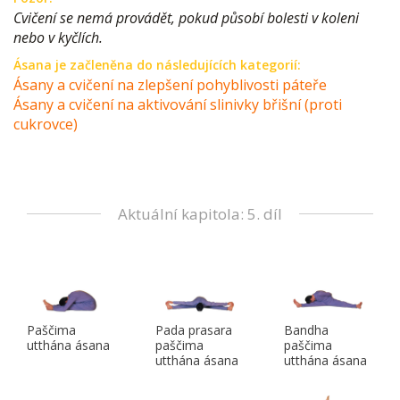
Cvičení se nemá provádět, pokud působí bolesti v koleni
nebo v kyčlích.
Ásana je začleněna do následujících kategorií:
Ásany a cvičení na zlepšení pohyblivosti páteře
Ásany a cvičení na aktivování slinivky břišní (proti
cukrovce)
Aktuální kapitola: 5. díl
Paščima
Pada prasara
Bandha
utthána ásana
paščima
paščima
utthána ásana
utthána ásana