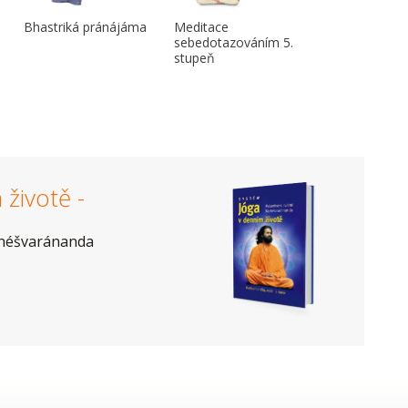
Bhastriká pránájáma
Meditace
sebedotazováním 5.
stupeň
životě -
héšvaránanda