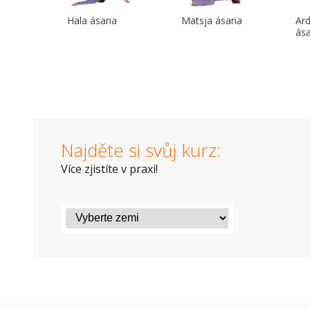
Hala ásana
Matsja ásana
Ar
ás
Najděte si svůj kurz:
Více zjistíte v praxi!