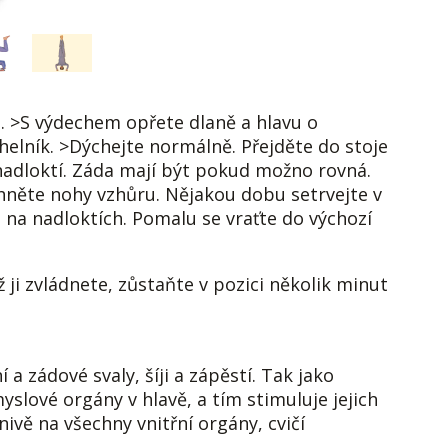
. >S výdechem opřete dlaně a hlavu o
helník. >Dýchejte normálně. Přejděte do stoje
nadloktí. Záda mají být pokud možno rovná.
hněte nohy vzhůru. Nějakou dobu setrvejte v
a na nadloktích. Pomalu se vraťte do výchozí
 ji zvládnete, zůstaňte v pozici několik minut
 a zádové svaly, šíji a zápěstí. Tak jako
lové orgány v hlavě, a tím stimuluje jejich
ivě na všechny vnitřní orgány, cvičí