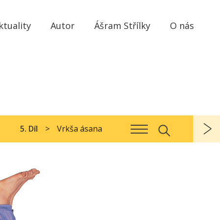
ktuality
Autor
Ášram Střílky
O nás
5. Díl
Vrkša ásana