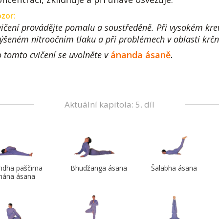
zor:
ičení provádějte pomalu a soustředěně. Při vysokém krev
ýšeném nitroočním tlaku a při problémech v oblasti krčn
 tomto cvičení se uvolněte v
ánanda ásaně
.
Aktuální kapitola: 5. díl
ndha paščima
Bhudžanga ásana
Šalabha ásana
thána ásana