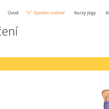
Úvod
Systém cvičení
Kurzy jógy
A
čení