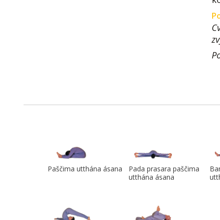
Po
Cv
zv
Po
Paščima utthána ásana
Pada prasara paščima
Ba
utthána ásana
ut