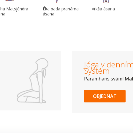
dha Matsjéndra
Éka pada pranáma
Vrkša ásana
ana
ásana
Jóga v denním 
Systém
Paramhans svámí Ma
OBJEDNAT