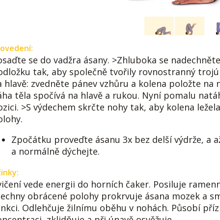
ovedení:
osaďte se do vadžra ásany. >Zhluboka se nadechněte
odložku tak, aby společně tvořily rovnostranný trojú
a hlavě: zvedněte pánev vzhůru a kolena položte na 
áha těla spočívá na hlavě a rukou. Nyní pomalu natá
ozici. >S výdechem skrčte nohy tak, aby kolena ležel
olohy.
Zpočátku proveďte ásanu 3x bez delší výdrže, a až
a normálně dýchejte.
inky:
ičení vede energii do horních čaker. Posiluje ramenní
šechny obrácené polohy prokrvuje ásana mozek a smys
unkci. Odlehčuje žilnímu oběhu v nohách. Působí přízn
ncentraci, zklidňuje a při únavě osvěžuje.