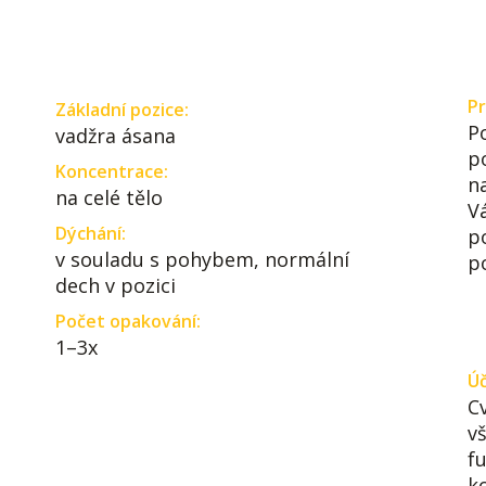
Pr
Základní pozice:
P
vadžra ásana
p
Koncentrace:
n
na celé tělo
V
Dýchání:
p
v souladu s pohybem, normální
p
dech v pozici
Počet opakování:
1–3x
Úč
Cv
v
f
ko