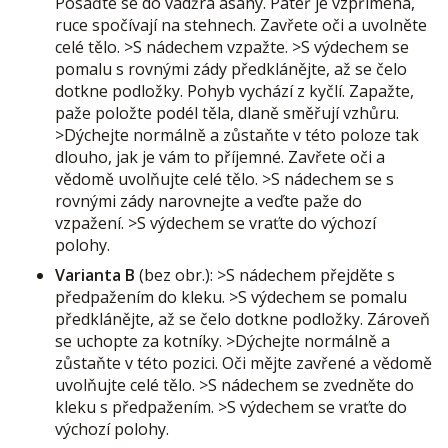
Posaďte se do vadžra ásany. Páteř je vzpřímená,
ruce spočívají na stehnech. Zavřete oči a uvolněte
celé tělo. >S nádechem vzpažte. >S výdechem se
pomalu s rovnými zády předklánějte, až se čelo
dotkne podložky. Pohyb vychází z kyčlí. Zapažte,
paže položte podél těla, dlaně směřují vzhůru.
>Dýchejte normálně a zůstaňte v této poloze tak
dlouho, jak je vám to příjemné. Zavřete oči a
vědomě uvolňujte celé tělo. >S nádechem se s
rovnými zády narovnejte a veďte paže do
vzpažení. >S výdechem se vraťte do výchozí
polohy.
Varianta B
(bez obr.): >S nádechem přejděte s
předpažením do kleku. >S výdechem se pomalu
předklánějte, až se čelo dotkne podložky. Zároveň
se uchopte za kotníky. >Dýchejte normálně a
zůstaňte v této pozici. Oči mějte zavřené a vědomě
uvolňujte celé tělo. >S nádechem se zvedněte do
kleku s předpažením. >S výdechem se vraťte do
výchozí polohy.