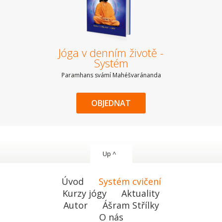
Jóga v denním životě -
Systém
Paramhans svámí Mahéšvaránanda
OBJEDNAT
Up ^
Úvod
Systém cvičení
Kurzy jógy
Aktuality
Autor
Ášram Střílky
O nás