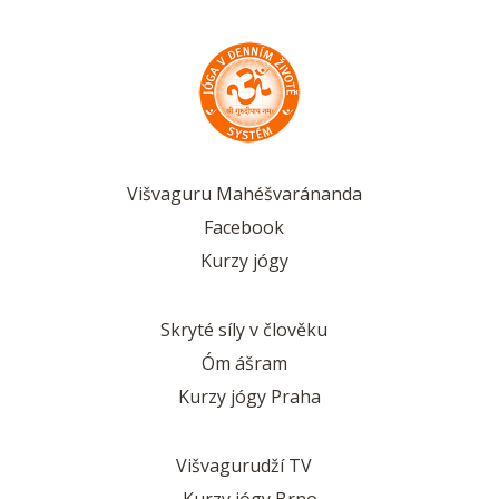
Višvaguru Mahéšvaránanda
Facebook
Kurzy jógy
Skryté síly v člověku
Óm ášram
Kurzy jógy Praha
Višvagurudží TV
Kurzy jógy Brno