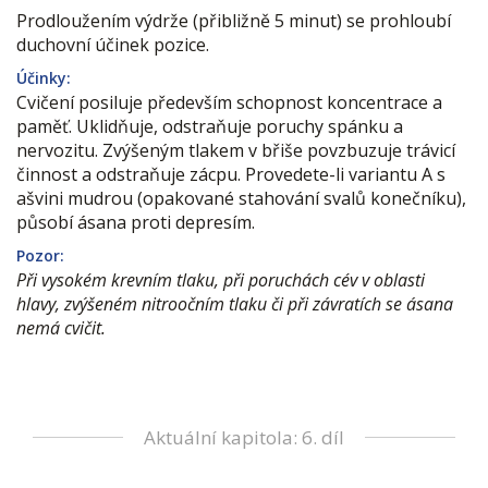
Prodloužením výdrže (přibližně 5 minut) se prohloubí
duchovní účinek pozice.
Účinky:
Cvičení posiluje především schopnost koncentrace a
paměť. Uklidňuje, odstraňuje poruchy spánku a
nervozitu. Zvýšeným tlakem v břiše povzbuzuje trávicí
činnost a odstraňuje zácpu. Provedete-li variantu A s
ašvini mudrou (opakované stahování svalů konečníku),
působí ásana proti depresím.
Pozor:
Při vysokém krevním tlaku, při poruchách cév v oblasti
hlavy, zvýšeném nitroočním tlaku či při závratích se ásana
nemá cvičit.
Aktuální kapitola: 6. díl