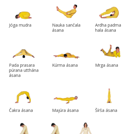
Jóga mudra
Nauka sančala
Ardha padma
ásana
hala ásana
Pada prasara
Kúrma ásana
Mrga ásana
púrana utthána
ásana
Čakra ásana
Majúra ásana
Šírša ásana