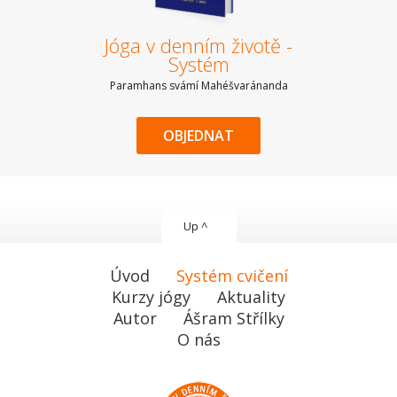
Jóga v denním životě -
Systém
Paramhans svámí Mahéšvaránanda
OBJEDNAT
Up ^
Úvod
Systém cvičení
Kurzy jógy
Aktuality
Autor
Ášram Střílky
O nás