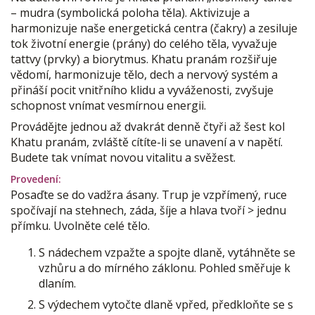
– mudra (symbolická poloha těla). Aktivizuje a
harmonizuje naše energetická centra (čakry) a zesiluje
tok životní energie (prány) do celého těla, vyvažuje
tattvy (prvky) a biorytmus. Khatu pranám rozšiřuje
vědomí, harmonizuje tělo, dech a nervový systém a
přináší pocit vnitřního klidu a vyváženosti, zvyšuje
schopnost vnímat vesmírnou energii.
Provádějte jednou až dvakrát denně čtyři až šest kol
Khatu pranám, zvláště cítíte-li se unavení a v napětí.
Budete tak vnímat novou vitalitu a svěžest.
Provedení:
Posaďte se do vadžra ásany. Trup je vzpřímený, ruce
spočívají na stehnech, záda, šíje a hlava tvoří > jednu
přímku. Uvolněte celé tělo.
S nádechem vzpažte a spojte dlaně, vytáhněte se
vzhůru a do mírného záklonu. Pohled směřuje k
dlaním.
S výdechem vytočte dlaně vpřed, předkloňte se s