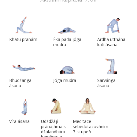
Khatu pranám
Éka pada jóga
Ardha utthána
mudra
kati ásana
Bhudžanga
Jóga mudra
Sarvánga
ásana
ásana
Víra ásana
Udždžájí
Meditace
pránájáma s
sebedotazováním
džalandhára
7. stupeň
bandhou a