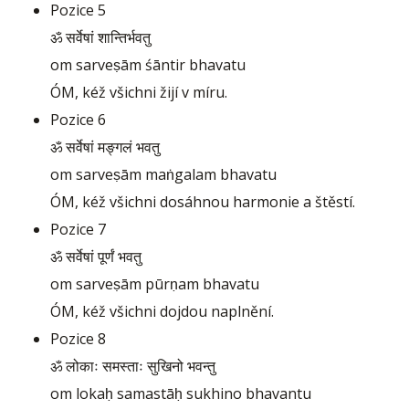
Pozice 5
ॐ सर्वेषां शान्तिर्भवतु
om sarveṣām śāntir bhavatu
ÓM, kéž všichni žijí v míru.
Pozice 6
ॐ सर्वेषां मङ्गलं भवतु
om sarveṣām maṅgalam bhavatu
ÓM, kéž všichni dosáhnou harmonie a štěstí.
Pozice 7
ॐ सर्वेषां पूर्णं भवतु
om sarveṣām pūrṇam bhavatu
ÓM, kéž všichni dojdou naplnění.
Pozice 8
ॐ लोकाः समस्ताः सुखिनो भवन्तु
om lokaḥ samastāḥ sukhino bhavantu