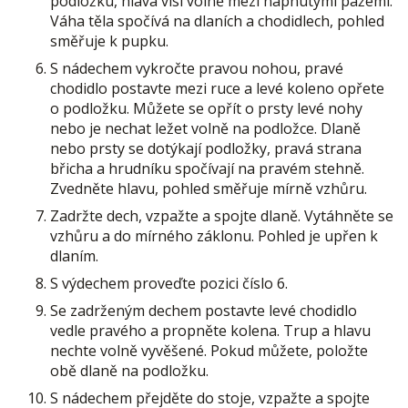
podložku, hlava visí volně mezi napnutými pažemi.
Váha těla spočívá na dlaních a chodidlech, pohled
směřuje k pupku.
S nádechem vykročte pravou nohou, pravé
chodidlo postavte mezi ruce a levé koleno opřete
o podložku. Můžete se opřít o prsty levé nohy
nebo je nechat ležet volně na podložce. Dlaně
nebo prsty se dotýkají podložky, pravá strana
břicha a hrudníku spočívají na pravém stehně.
Zvedněte hlavu, pohled směřuje mírně vzhůru.
Zadržte dech, vzpažte a spojte dlaně. Vytáhněte se
vzhůru a do mírného záklonu. Pohled je upřen k
dlaním.
S výdechem proveďte pozici číslo 6.
Se zadrženým dechem postavte levé chodidlo
vedle pravého a propněte kolena. Trup a hlavu
nechte volně vyvěšené. Pokud můžete, položte
obě dlaně na podložku.
S nádechem přejděte do stoje, vzpažte a spojte