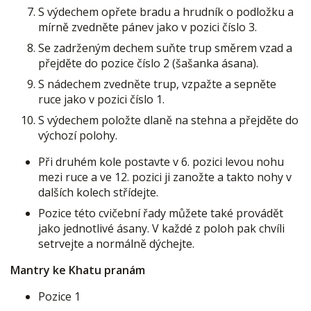
S výdechem opřete bradu a hrudník o podložku a
mírně zvedněte pánev jako v pozici číslo 3.
Se zadrženým dechem suňte trup směrem vzad a
přejděte do pozice číslo 2 (šašanka ásana).
S nádechem zvedněte trup, vzpažte a sepněte
ruce jako v pozici číslo 1.
S výdechem položte dlaně na stehna a přejděte do
výchozí polohy.
Při druhém kole postavte v 6. pozici levou nohu
mezi ruce a ve 12. pozici ji zanožte a takto nohy v
dalších kolech střídejte.
Pozice této cvičební řady můžete také provádět
jako jednotlivé ásany. V každé z poloh pak chvíli
setrvejte a normálně dýchejte.
Mantry ke Khatu pranám
Pozice 1