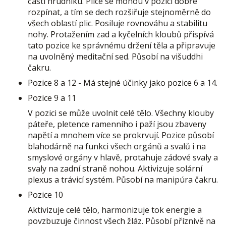
části hrudníku. Plíce se mohou v pozici dobře
rozpínat, a tím se dech rozšiřuje stejnoměrně do
všech oblastí plic. Posiluje rovnováhu a stabilitu
nohy. Protažením zad a kyčelních kloubů přispívá
tato pozice ke správnému držení těla a připravuje
na uvolněný meditační sed. Působí na višuddhi
čakru.
Pozice 8 a 12 - Má stejné účinky jako pozice 6 a 14.
Pozice 9 a 11
V pozici se může uvolnit celé tělo. Všechny klouby
páteře, pletence ramenního i paží jsou zbaveny
napětí a mnohem více se prokrvují. Pozice působí
blahodárně na funkci všech orgánů a svalů i na
smyslové orgány v hlavě, protahuje zádové svaly a
svaly na zadní straně nohou. Aktivizuje solární
plexus a trávicí systém. Působí na manipúra čakru.
Pozice 10
Aktivizuje celé tělo, harmonizuje tok energie a
povzbuzuje činnost všech žláz. Působí příznivě na