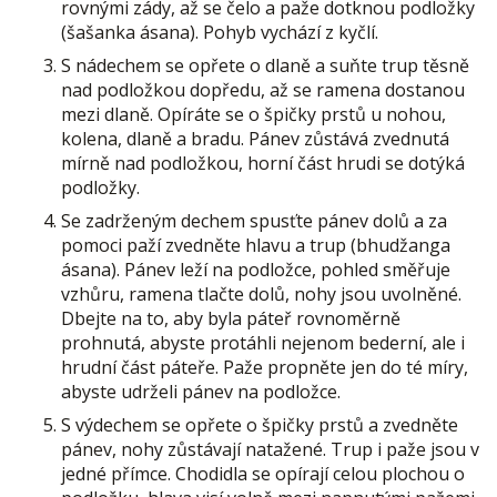
rovnými zády, až se čelo a paže dotknou podložky
(šašanka ásana). Pohyb vychází z kyčlí.
S nádechem se opřete o dlaně a suňte trup těsně
nad podložkou dopředu, až se ramena dostanou
mezi dlaně. Opíráte se o špičky prstů u nohou,
kolena, dlaně a bradu. Pánev zůstává zvednutá
mírně nad podložkou, horní část hrudi se dotýká
podložky.
Se zadrženým dechem spusťte pánev dolů a za
pomoci paží zvedněte hlavu a trup (bhudžanga
ásana). Pánev leží na podložce, pohled směřuje
vzhůru, ramena tlačte dolů, nohy jsou uvolněné.
Dbejte na to, aby byla páteř rovnoměrně
prohnutá, abyste protáhli nejenom bederní, ale i
hrudní část páteře. Paže propněte jen do té míry,
abyste udrželi pánev na podložce.
S výdechem se opřete o špičky prstů a zvedněte
pánev, nohy zůstávají natažené. Trup i paže jsou v
jedné přímce. Chodidla se opírají celou plochou o