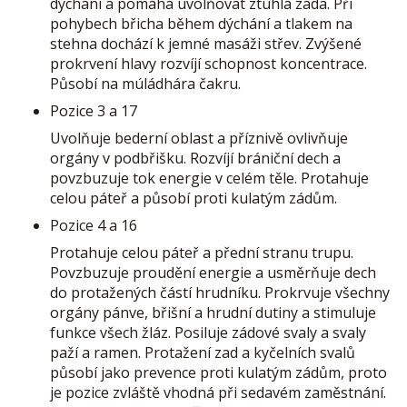
dýchání a pomáhá uvolňovat ztuhlá záda. Při
pohybech břicha během dýchání a tlakem na
stehna dochází k jemné masáži střev. Zvýšené
prokrvení hlavy rozvíjí schopnost koncentrace.
Působí na múládhára čakru.
Pozice 3 a 17
Uvolňuje bederní oblast a příznivě ovlivňuje
orgány v podbřišku. Rozvíjí brániční dech a
povzbuzuje tok energie v celém těle. Protahuje
celou páteř a působí proti kulatým zádům.
Pozice 4 a 16
Protahuje celou páteř a přední stranu trupu.
Povzbuzuje proudění energie a usměrňuje dech
do protažených částí hrudníku. Prokrvuje všechny
orgány pánve, břišní a hrudní dutiny a stimuluje
funkce všech žláz. Posiluje zádové svaly a svaly
paží a ramen. Protažení zad a kyčelních svalů
působí jako prevence proti kulatým zádům, proto
je pozice zvláště vhodná při sedavém zaměstnání.