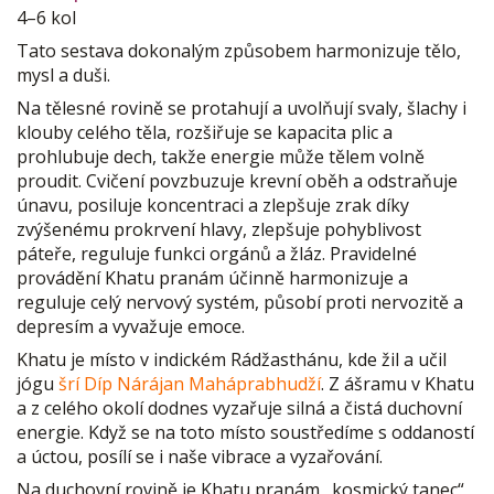
4–6 kol
Tato sestava dokonalým způsobem harmonizuje tělo,
mysl a duši.
Na tělesné rovině se protahují a uvolňují svaly, šlachy i
klouby celého těla, rozšiřuje se kapacita plic a
prohlubuje dech, takže energie může tělem volně
proudit. Cvičení povzbuzuje krevní oběh a odstraňuje
únavu, posiluje koncentraci a zlepšuje zrak díky
zvýšenému prokrvení hlavy, zlepšuje pohyblivost
páteře, reguluje funkci orgánů a žláz. Pravidelné
provádění Khatu pranám účinně harmonizuje a
reguluje celý nervový systém, působí proti nervozitě a
depresím a vyvažuje emoce.
Khatu je místo v indickém Rádžasthánu, kde žil a učil
jógu
šrí Díp Nárájan Maháprabhudží
. Z ášramu v Khatu
a z celého okolí dodnes vyzařuje silná a čistá duchovní
energie. Když se na toto místo soustředíme s oddaností
a úctou, posílí se i naše vibrace a vyzařování.
Na duchovní rovině je Khatu pranám „kosmický tanec“