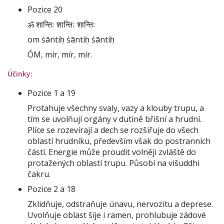
Pozice 20
ॐ शान्तिः शान्तिः शान्तिः
om śāntiḥ śāntiḥ śāntiḥ
ÓM, mír, mír, mír.
Účinky:
Pozice 1 a 19
Protahuje všechny svaly, vazy a klouby trupu, a
tím se uvolňují orgány v dutině břišní a hrudní.
Plíce se rozevírají a dech se rozšiřuje do všech
oblastí hrudníku, především však do postranních
částí. Energie může proudit volněji zvláště do
protažených oblastí trupu. Působí na višuddhi
čakru.
Pozice 2 a 18
Zklidňuje, odstraňuje únavu, nervozitu a deprese.
Uvolňuje oblast šíje i ramen, prohlubuje zádové