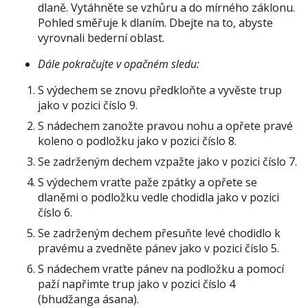
dlaně. Vytáhněte se vzhůru a do mírného záklonu.
Pohled směřuje k dlaním. Dbejte na to, abyste
vyrovnali bederní oblast.
Dále pokračujte v opačném sledu:
S výdechem se znovu předkloňte a vyvěste trup
jako v pozici číslo 9.
S nádechem zanožte pravou nohu a opřete pravé
koleno o podložku jako v pozici číslo 8.
Se zadrženým dechem vzpažte jako v pozici číslo 7.
S výdechem vraťte paže zpátky a opřete se
dlaněmi o podložku vedle chodidla jako v pozici
číslo 6.
Se zadrženým dechem přesuňte levé chodidlo k
pravému a zvedněte pánev jako v pozici číslo 5.
S nádechem vraťte pánev na podložku a pomocí
paží napřimte trup jako v pozici číslo 4
(bhudžanga ásana).