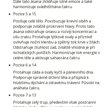
Dále tato ásana zklidňuje silné emoce a také
harmonizuje svádhišthána čakru.
Pozice 5 a 15
Posiluje celé tělo. Povzbuzuje krevní oběh a
podporuje zvláště prokrvení hlavy. Proto tato
ásana odstraňuje únavu a rozvíjí koncentraci a
sílu zraku. Protahuje lýtkové svaly a příznivě
ovlivňuje nožní klenbu a zpětný tok krve v žilách.
Odstraňuje ztuhlost zad, zvláště vhodná je při
ischiatických potížích. Harmonizuje tok energie v
celém těle a aktivuje sahasrára čakru.
Pozice 6 a 14
Protahuje záda a svaly kyčlí a pánevního dna.
Podporuje správné držení těla a přispívá k
hlubšímu dýchání a zdravému trávení. Působí na
anáhata čakru.
Pozice 7 a 13
Protahuje celý trup, především však postranní