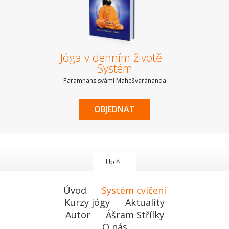
Jóga v denním životě -
Systém
Paramhans svámí Mahéšvaránanda
OBJEDNAT
Up ^
Úvod
Systém cvičení
Kurzy jógy
Aktuality
Autor
Ášram Střílky
O nás