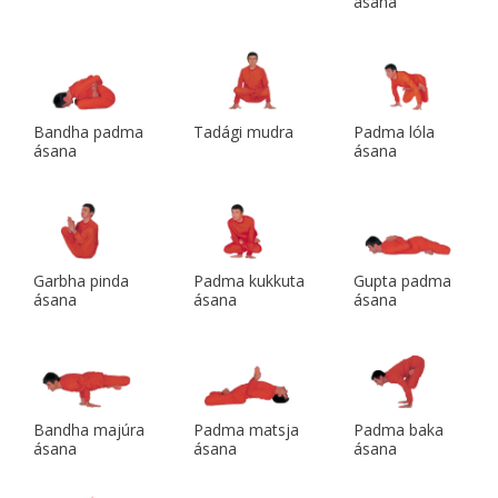
ásana
Bandha padma
Tadági mudra
Padma lóla
ásana
ásana
Garbha pinda
Padma kukkuta
Gupta padma
ásana
ásana
ásana
Bandha majúra
Padma matsja
Padma baka
ásana
ásana
ásana