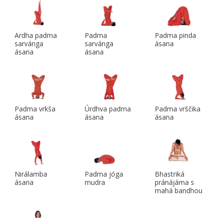
Ardha padma
Padma
Padma pinda
sarvánga
sarvánga
ásana
ásana
ásana
Padma vrkša
Úrdhva padma
Padma vrščika
ásana
ásana
ásana
Nirálamba
Padma jóga
Bhastriká
ásana
mudra
pránájáma s
mahá bandhou