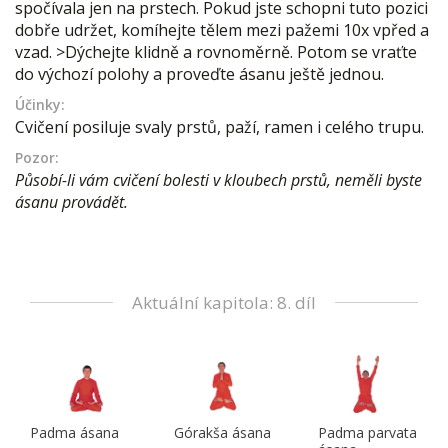
spočívala jen na prstech. Pokud jste schopni tuto pozici
dobře udržet, komíhejte tělem mezi pažemi 10x vpřed a
vzad. >Dýchejte klidně a rovnoměrně. Potom se vraťte
do výchozí polohy a proveďte ásanu ještě jednou.
Účinky:
Cvičení posiluje svaly prstů, paží, ramen i celého trupu.
Pozor:
Působí-li vám cvičení bolesti v kloubech prstů, neměli byste
ásanu provádět.
Aktuální kapitola: 8. díl
Padma ásana
Górakša ásana
Padma parvata