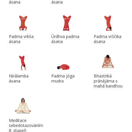
ásana
ásana
Padma vrkša
Úrdhva padma
Padma vrščika
ásana
ásana
ásana
Nirálamba
Padma jóga
Bhastriká
ásana
mudra
pránájáma s
mahá bandhou
Meditace
sebedotazováním
8. stupeň