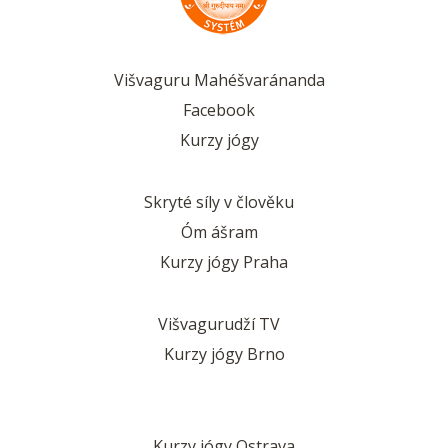
Višvaguru Mahéšvaránanda
Facebook
Kurzy jógy
Skryté síly v člověku
Óm ášram
Kurzy jógy Praha
Višvagurudží TV
Kurzy jógy Brno
Kurzy jógy Ostrava