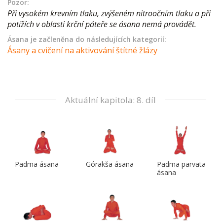
Pozor:
Při vysokém krevním tlaku, zvýšeném nitroočním tlaku a při
potížích v oblasti krční páteře se ásana nemá provádět.
Ásana je začleněna do následujících kategorií:
Ásany a cvičení na aktivování štítné žlázy
Aktuální kapitola: 8. díl
Padma ásana
Górakša ásana
Padma parvata
ásana