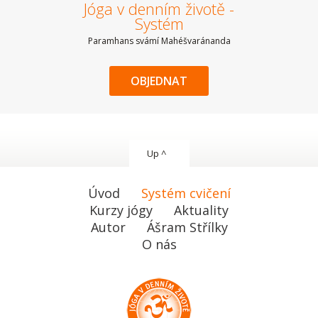
Jóga v denním životě -
Systém
Paramhans svámí Mahéšvaránanda
OBJEDNAT
Up ^
Úvod
Systém cvičení
Kurzy jógy
Aktuality
Autor
Ášram Střílky
O nás