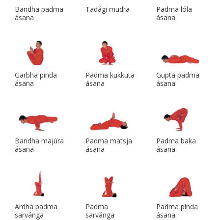
Bandha padma
Tadági mudra
Padma lóla
ásana
ásana
Garbha pinda
Padma kukkuta
Gupta padma
ásana
ásana
ásana
Bandha majúra
Padma matsja
Padma baka
ásana
ásana
ásana
Ardha padma
Padma
Padma pinda
sarvánga
sarvánga
ásana