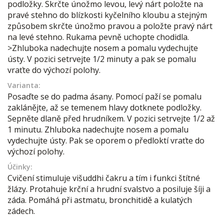
podložky. Skrčte únožmo levou, levý nárt položte na
pravé stehno do blízkosti kyčelního kloubu a stejným
způsobem skrčte únožmo pravou a položte pravý nárt
na levé stehno. Rukama pevně uchopte chodidla.
>Zhluboka nadechujte nosem a pomalu vydechujte
ústy. V pozici setrvejte 1/2 minuty a pak se pomalu
vraťte do výchozí polohy.
Varianta:
Posaďte se do padma ásany. Pomocí paží se pomalu
zaklánějte, až se temenem hlavy dotknete podložky.
Sepněte dlaně před hrudníkem. V pozici setrvejte 1/2 až
1 minutu. Zhluboka nadechujte nosem a pomalu
vydechujte ústy. Pak se oporem o předloktí vraťte do
výchozí polohy.
Účinky:
Cvičení stimuluje višuddhi čakru a tím i funkci štítné
žlázy. Protahuje krční a hrudní svalstvo a posiluje šíji a
záda. Pomáhá při astmatu, bronchitidě a kulatých
zádech.